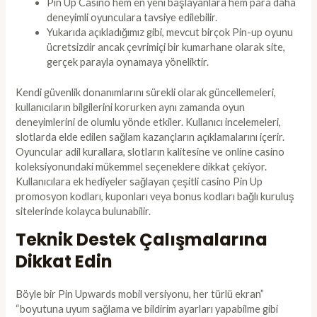
Pin Up Casino hem en yeni başlayanlara hem para daha
deneyimli oyunculara tavsiye edilebilir.
Yukarıda açıkladığımız gibi, mevcut birçok Pin-up oyunu
ücretsizdir ancak çevrimiçi bir kumarhane olarak site,
gerçek parayla oynamaya yöneliktir.
Kendi güvenlik donanımlarını sürekli olarak güncellemeleri,
kullanıcıların bilgilerini korurken aynı zamanda oyun
deneyimlerini de olumlu yönde etkiler. Kullanıcı incelemeleri,
slotlarda elde edilen sağlam kazançların açıklamalarını içerir.
Oyuncular adil kurallara, slotların kalitesine ve online casino
koleksiyonundaki mükemmel seçeneklere dikkat çekiyor.
Kullanıcılara ek hediyeler sağlayan çeşitli casino Pin Up
promosyon kodları, kuponları veya bonus kodları bağlı kuruluş
sitelerinde kolayca bulunabilir.
Teknik Destek Çalışmalarına
Dikkat Edin
Böyle bir Pin Upwards mobil versiyonu, her türlü ekran”
“boyutuna uyum sağlama ve bildirim ayarları yapabilme gibi