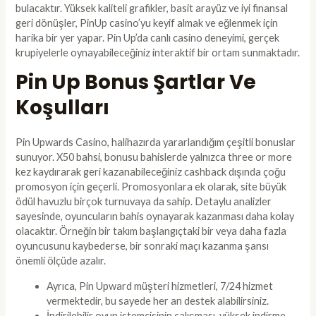
bulacaktır. Yüksek kaliteli grafikler, basit arayüz ve iyi finansal
geri dönüşler, PinUp casino’yu keyif almak ve eğlenmek için
harika bir yer yapar. Pin Up’da canlı casino deneyimi, gerçek
krupiyelerle oynayabileceğiniz interaktif bir ortam sunmaktadır.
Pin Up Bonus Şartlar Ve
Koşulları
Pin Upwards Casino, halihazırda yararlandığım çeşitli bonuslar
sunuyor. X50 bahsi, bonusu bahislerde yalnızca three or more
kez kaydırarak geri kazanabileceğiniz cashback dışında çoğu
promosyon için geçerli. Promosyonlara ek olarak, site büyük
ödül havuzlu birçok turnuvaya da sahip. Detaylu analizler
sayesinde, oyuncuların bahis oynayarak kazanması daha kolay
olacaktır. Örneğin bir takım başlangıçtaki bir veya daha fazla
oyuncusunu kaybederse, bir sonraki maçı kazanma şansı
önemli ölçüde azalır.
Ayrıca, Pin Upward müşteri hizmetleri, 7/24 hizmet
vermektedir, bu sayede her an destek alabilirsiniz.
İndirilebilir oyun istemcisinin çalışması, yüksek indirme