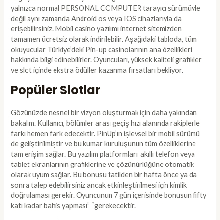
yalnızca normal PERSONAL COMPUTER tarayıcı sürümüyle
değil aynı zamanda Android os veya IOS cihazlarıyla da
erişebilirsiniz. Mobil casino yazılımı internet sitemizden
tamamen ücretsiz olarak indirilebilir. Aşağıdaki tabloda, tüm
okuyucular Türkiye’deki Pin-up casinolarının ana özellikleri
hakkında bilgi edinebilirler. Oyuncuları, yüksek kaliteli grafikler
ve slot içinde ekstra ödüller kazanma fırsatları bekliyor.
Popüler Slotlar
Gözünüzde nesnel bir vizyon oluşturmak için daha yakından
bakalım. Kullanıcı, bölümler arası geçiş hızı alanında rakiplerle
farkı hemen fark edecektir. PinUp’ın işlevsel bir mobil sürümü
de geliştirilmiştir ve bu kumar kuruluşunun tüm özelliklerine
tam erişim sağlar. Bu yazılım platformları, akıllı telefon veya
tablet ekranlarının grafiklerine ve çözünürlüğüne otomatik
olarak uyum sağlar. Bu bonusu tatilden bir hafta önce ya da
sonra talep edebilirsiniz ancak etkinleştirilmesi için kimlik
doğrulaması gerekir. Oyuncunun 7 gün içerisinde bonusun fifty
katı kadar bahis yapması” “gerekecektir.