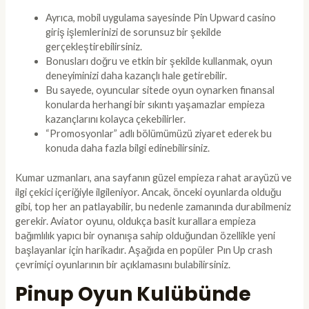
Ayrıca, mobil uygulama sayesinde Pin Upward casino
giriş işlemlerinizi de sorunsuz bir şekilde
gerçekleştirebilirsiniz.
Bonusları doğru ve etkin bir şekilde kullanmak, oyun
deneyiminizi daha kazançlı hale getirebilir.
Bu sayede, oyuncular sitede oyun oynarken finansal
konularda herhangi bir sıkıntı yaşamazlar empieza
kazançlarını kolayca çekebilirler.
“Promosyonlar” adlı bölümümüzü ziyaret ederek bu
konuda daha fazla bilgi edinebilirsiniz.
Kumar uzmanları, ana sayfanın güzel empieza rahat arayüzü ve
ilgi çekici içeriğiyle ilgileniyor. Ancak, önceki oyunlarda olduğu
gibi, top her an patlayabilir, bu nedenle zamanında durabilmeniz
gerekir. Aviator oyunu, oldukça basit kurallara empieza
bağımlılık yapıcı bir oynanışa sahip olduğundan özellikle yeni
başlayanlar için harikadır. Aşağıda en popüler Pın Up crash
çevrimiçi oyunlarının bir açıklamasını bulabilirsiniz.
Pinup Oyun Kulübünde