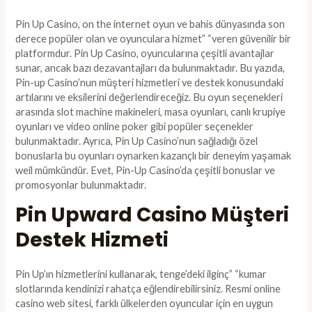
Pin Up Casino, on the internet oyun ve bahis dünyasında son
derece popüler olan ve oyunculara hizmet” “veren güvenilir bir
platformdur. Pin Up Casino, oyuncularına çeşitli avantajlar
sunar, ancak bazı dezavantajları da bulunmaktadır. Bu yazıda,
Pin-up Casino’nun müşteri hizmetleri ve destek konusundaki
artılarını ve eksilerini değerlendireceğiz. Bu oyun seçenekleri
arasında slot machine makineleri, masa oyunları, canlı krupiye
oyunları ve video online poker gibi popüler seçenekler
bulunmaktadır. Ayrıca, Pin Up Casino’nun sağladığı özel
bonuslarla bu oyunları oynarken kazançlı bir deneyim yaşamak
weil mümkündür. Evet, Pin-Up Casino’da çeşitli bonuslar ve
promosyonlar bulunmaktadır.
Pin Upward Casino Müşteri
Destek Hizmeti
Pin Up’ın hizmetlerini kullanarak, tenge’deki ilginç” “kumar
slotlarında kendinizi rahatça eğlendirebilirsiniz. Resmi online
casino web sitesi, farklı ülkelerden oyuncular için en uygun