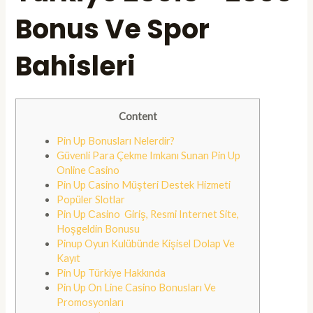
Bonus Ve Spor
Bahisleri
Content
Pin Up Bonusları Nelerdir?
Güvenli Para Çekme Imkanı Sunan Pin Up
Online Casino
Pin Up Casino Müşteri Destek Hizmeti
Popüler Slotlar
Pin Up Сasino ️ Giriş, Resmi Internet Site,
Hoşgeldin Bonusu
Pinup Oyun Kulübünde Kişisel Dolap Ve
Kayıt
Pin Up Türkiye Hakkında
Pin Up On Line Casino Bonusları Ve
Promosyonları