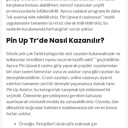
karşılama bonusu alabilirken, mevcut oyuncular çeşitli
promosyonlarla ödüllendirilir. Ayrıca sadakat programı ile daha
?ok avantaj elde edebilirsiniz. Pin Upward casinonun” “mobil
uygulamasını tamamen ücretsiz olarak indirebilirsiniz, bu
nedenle kurulumunda herhangi bir sorun yoktur.
Pin Up Tr’de Nasıl Kazanılır?
Sitede pek çok farklı kategoride slot oyunları bulunmaktadır ve
kullanıcılar istedikleri oyunu seçerek keyifli vakit” “geçirebilirler.
Ayrıca Pin Upward casino giriş yaparak popüler oyunlarından
biri olan sweet bienestar oyna ve aviator oyna gibi oyunları da
deneyimleyebilirler. Crash oyunları, online casinoyu ziyaret
ederken tamamen yeni bir deneyim yaşamanıza olanak tanır.
Pin Up Aviator, bu kategoriyle tanışmak için mükemmel bir
seçimdir. Ödemenin gerçekleşmesi gereken katsayıyı
ayarlayarak otomatik modda da oynayabilirsiniz. Oyunda, tüm
dikkatinizi doğrudan bahislere odaklamanıza izin veren bonus
turları yoktur.
Örneğin, PinUpBet’i Android’e indirmek için