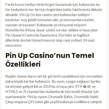
Farklı bonus hediye türlerini geri kazanmak için, kullanıcılar bu
tür hediyelerin her biri için öngörülen bahis faktörlerini dikkate
almalıdır. Pin Up On line casino yeni kullanıcıları bekliyor –
kaydolun, hoş geldin bonusları alın, promosyonlara katılın,
oynayın ve kazanın! Kullanıcılar profesyonel müşteri
hizmetlerine ihtiyaç duyar çünkü sorular sıklıkla ortaya çıkar.
Pin Upward Casino’da İspanyolca, Portekiz ve İngilizce
dillerinde destek hizmeti mevcut olup canlı sohbet 24 saat
mevcuttur.
Pin Up Casino’nun Temel
Özellikleri
Bayiler, kameraların net bir görüntü sunabilmesi için normalden
daha büyük kartlar kullanıyor. Bu oyun, saygın sağlayıcı Spribe
tarafından geliştirildi ve 2019’da ortaya çıktı. RTP �’dir ve
HTML5 ve JS standartları kullanılarak tüm mobil cihazlar için
uyarlanmıştır. PınUp oyunu Otomatik Bahis, Otomatik Nakit
Çıkışı empieza Çift bahis gibi çeşitli kullanışlı özelliklere sahiptir.