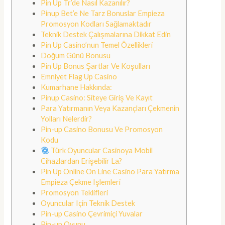
Pin Up Tr’de Nasıl Kazanılır?
Pinup Bet’e Ne Tarz Bonuslar Empieza
Promosyon Kodları Sağlamaktadır
Teknik Destek Çalışmalarına Dikkat Edin
Pin Up Casino’nun Temel Özellikleri
Doğum Günü Bonusu
Pin Up Bonus Şartlar Ve Koşulları
Emniyet Flag Up Casino
Kumarhane Hakkında:
Pinup Casino: Siteye Giriş Ve Kayıt
Para Yatırmanın Veya Kazançları Çekmenin
Yolları Nelerdir?
Pin-up Casino Bonusu Ve Promosyon
Kodu
Türk Oyuncular Casinoya Mobil
Cihazlardan Erişebilir La?
Pin Up Online On Line Casino Para Yatırma
Empieza Çekme Işlemleri
Promosyon Teklifleri
Oyuncular Için Teknik Destek
Pin-up Casino Çevrimiçi Yuvalar
Pin-up Oyunu