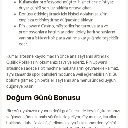
Kullanıcılar profesyonel müşteri hizmetlerine ihtiyaç
duyar çünkü sorular sıklıkla ortaya çıkar.
Bonusu etkinleştirmek için kişisel dolabınıza girin
empieza etkinleştirme düğmesine tıklayın.
Pin Upward Casino, müşterilerine turnuvalara ve
promosyonlara katılımlarından dolayı karlı bonusların
yanı sıra istikrarlı bir para yatırma karşılığında teşekkür
eder.
Kumar sitesine kaydolmadan önce ana sayfanın altındaki
Gizlilik Politikasını okumanızı tavsiye ederiz. Pin Upward
sitesinde sadece slot machine makaralarını çevirmekle kalmaz,
aynı zamanda spor bahisleri modunda weil eğlenebilirsiniz. Bu
bölüme gitmek için bêtisier sayfanın ana menüsündeki uygun
düğmeye basın.
Doğum Günü Bonusu
Birçoğu, yalnızca oyunun değil grafiklerin de keyfini çıkarmanızı
sağlayan güncellenmiş sürümlerle geliyor. Oyuncular, kurallar
hakkında daha fazla bilgi edinmek veya ilk kullanıcı deneyimini