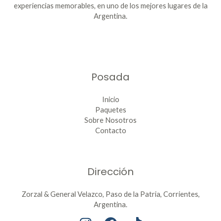
experiencias memorables, en uno de los mejores lugares de la
Argentina.
Posada
Inicio
Paquetes
Sobre Nosotros
Contacto
Dirección
Zorzal & General Velazco, Paso de la Patria, Corrientes,
Argentina.