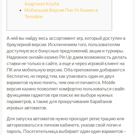
Азартного Клуба
Мобильная Версия Пин Уп Казино в
Телефон
А ней вы найду весь ассортимент игр, который доступен а
браузерной версии. Исключением того, пользователям
доступную все бонусные предложений, акции и турниры.
Надежное онлайн казино Pin Up даем возможность делать
ставки не только в сайте, а еще и через игровой клиент на
ПК или мобильную версию. Оба приложения добираются
бесплатно, но перед тем, как упаковать один из двух
вариантов нужно понять, чем они отличаются. Mobile
версия казино позволяет комфортно пользоваться свайп
функциями гаджетов при поиске же выборе нужных
параметров, а также для прокручивания барабанов
игровых автоматов.
Для запуска автоматов нужно проходит регистрацию или
авторизоваться в личном кабинете, указав свой логин и
пароль. Посетительница выбирает один один вариантов –