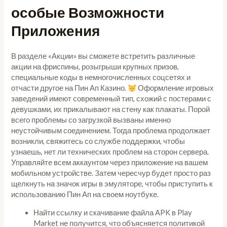
особые Возможности
Приложения
В разделе «Акции» вы сможете встретить различные
акции на фриспины, розыгрыши крупных призов,
специальные коды в немногочисленных соцсетях и
отчасти другое на Пин Ап Казино.
Оформление игровых
заведений имеют современный тип, схожий с постерами с
девушками, их прикалывают на стену как плакаты. Порой
всего проблемы со загрузкой вызваны именно
неустойчивым соединением. Тогда проблема продолжает
возникли, свяжитесь со службе поддержки, чтобы
узнаешь, нет ли технических проблем на сторон сервера.
Управляйте всем аккаунтом через приложение на вашем
мобильном устройстве. Затем чересчур будет просто раз
щелкнуть на значок игры в эмуляторе, чтобы приступить к
использованию Пин Ап на своем ноутбуке.
Найти ссылку и скачивание файла APK в Play
Market не получится, что объясняется политикой