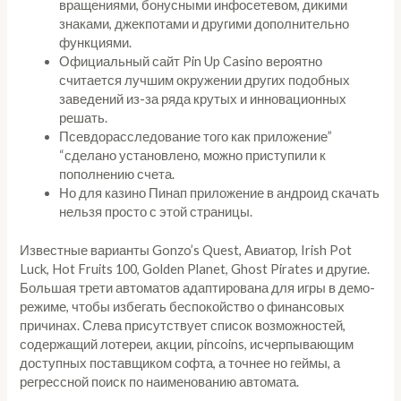
вращениями, бонусными инфосетевом, дикими
знаками, джекпотами и другими дополнительно
функциями.
Официальный сайт Pin Up Casino вероятно
считается лучшим окружении других подобных
заведений из-за ряда крутых и инновационных
решать.
Псевдорасследование того как приложение”
“сделано установлено, можно приступили к
пополнению счета.
Но для казино Пинап приложение в андроид скачать
нельзя просто с этой страницы.
Известные варианты Gonzo’s Quest, Авиатор, Irish Pot
Luck, Hot Fruits 100, Golden Planet, Ghost Pirates и другие.
Большая трети автоматов адаптирована для игры в демо-
режиме, чтобы избегать беспокойство о финансовых
причинах. Слева присутствует список возможностей,
содержащий лотереи, акции, pincoins, исчерпывающим
доступных поставщиком софта, а точнее но геймы, а
регрессной поиск по наименованию автомата.