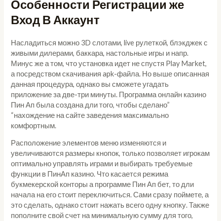
Особенности Регистрации же
Вход В Аккаунт
Насладиться можно 3D слотами, live рулеткой, блэкджек с
живыми дилерами, баккара, настольные игры и напр.
Минус же а том, что установка идет не спустя Play Market,
а посредством скачивания apk-файла. Но выше описанная
данная процедура, однако вы сможете угадать
приложение за две-три минуты. Программа онлайн казино
Пин Ап была создана дли того, чтобы сделано”
“нахождение на сайте заведения максимально
комфортным.
Расположение элементов меню изменяются и
увеличиваются размеры кнопок, только позволяет игрокам
оптимально управлять играми и выбирать требуемые
функции в ПинАп казино. Что касается режима
букмекерской конторы а программе Пин Ап бет, то дли
начала на его стоит переключиться. Сами сразу поймете, а
это сделать, однако стоит нажать всего одну кнопку. Также
пополните свой счет на минимальную сумму для того,