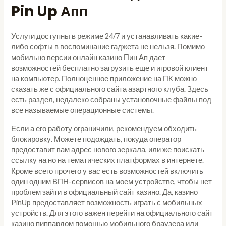
Pin Up Апп
Услуги доступны в режиме 24/7 и устанавливать какие-
либо софты в воспоминание гаджета не нельзя. Помимо
мобильно версии онлайн казино Пин Ап дает
возможностей бесплатно загрузить еще и игровой клиент
на компьютер. Полноценное приложение на ПК можно
сказать же с официального сайта азартного клуба. Здесь
есть раздел, недалеко собраны установочные файлы под
все называемые операционные системы.
Если а его работу ограничили, рекомендуем обходить
блокировку. Можете подождать, покуда оператор
предоставит вам адрес нового зеркала, или же поискать
ссылку на но на тематических платформах в интернете.
Кроме всего прочего у вас есть возможностей включить
один одним ВПН-сервисов на моем устройстве, чтобы нет
проблем зайти в официальный сайт казино. Да, казино
PinUp предоставляет возможность играть с мобильных
устройств. Для этого важен перейти на официального сайт
казино пиппардом помощью мобильного браузера или