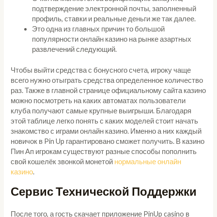
подтверждение электронной почты, заполненный
профиль, ставки и реальные деньги же так далее.
Это одна из главных причин то большой
популярности онлайн казино на рынке азартных
развлечений следующий.
Чтобы выйти средства с бонусного счета, игроку чаще
всего нужно отыграть средства определенное количество
раз. Также в главной странице официальному сайта казино
можно посмотреть на каких автоматах пользователи
клуба получают самые крупные выигрыши. Благодаря
этой таблице легко понять с каких моделей стоит начать
знакомство с играми онлайн казино. Именно а них каждый
новичок в Pin Up гарантировано сможет получить. В казино
Пин Ап игрокам существуют разные способы пополнить
свой кошелёк звонкой монетой
нормальные онлайн
казино
.
Сервис Технической Поддержки
После того, а гость скачает приложение PinUp casino в