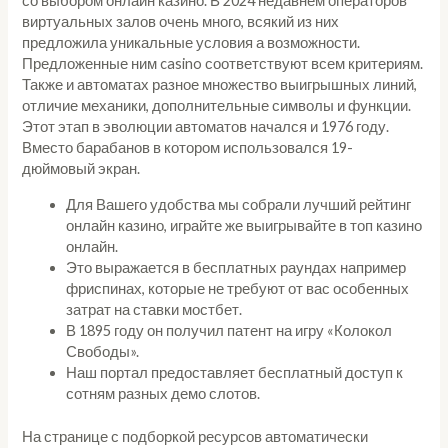
со выбором онлайн казино. В 2024 недавнем операторов
виртуальных залов очень много, всякий из них
предложила уникальные условия а возможности.
Предложенные ним casino соответствуют всем критериям.
Также и автоматах разное множество выигрышных линий,
отличие механики, дополнительные символы и функции.
Этот этап в эволюции автоматов начался и 1976 году.
Вместо барабанов в котором использовался 19-
дюймовый экран.
Для Вашего удобства мы собрали лучший рейтинг
онлайн казино, играйте же выигрывайте в топ казино
онлайн.
Это выражается в бесплатных раундах например
фриспинах, которые не требуют от вас особенных
затрат на ставки мостбет.
В 1895 году он получил патент на игру «Колокол
Свободы».
Наш портал предоставляет бесплатный доступ к
сотням разных демо слотов.
На странице с подборкой ресурсов автоматически