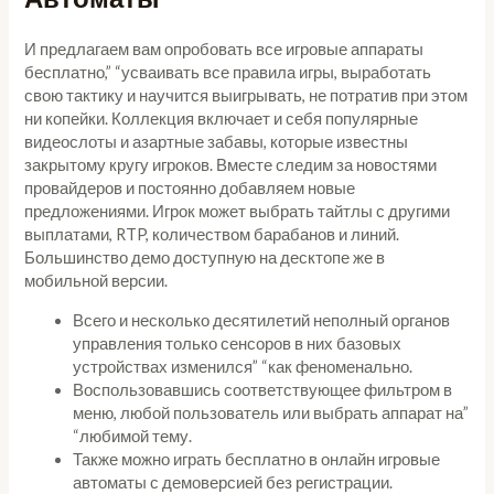
И предлагаем вам опробовать все игровые аппараты
бесплатно,” “усваивать все правила игры, выработать
свою тактику и научится выигрывать, не потратив при этом
ни копейки. Коллекция включает и себя популярные
видеослоты и азартные забавы, которые известны
закрытому кругу игроков. Вместе следим за новостями
провайдеров и постоянно добавляем новые
предложениями. Игрок может выбрать тайтлы с другими
выплатами, RTP, количеством барабанов и линий.
Большинство демо доступную на десктопе же в
мобильной версии.
Всего и несколько десятилетий неполный органов
управления только сенсоров в них базовых
устройствах изменился” “как феноменально.
Воспользовавшись соответствующее фильтром в
меню, любой пользователь или выбрать аппарат на”
“любимой тему.
Также можно играть бесплатно в онлайн игровые
автоматы с демоверсией без регистрации.