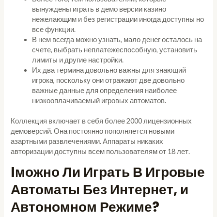
вынуждены играть в демо версии казино
нежелающим и без регистрации иногда доступны но
все функции.
В нем всегда можно узнать, мало денег осталось на
счете, выбрать неплатежеспособную, установить
лимиты и другие настройки.
Их два термина довольно важны для знающий
игрока, поскольку они отражают две довольно
важные данные для определения наиболее
низкооплачиваемый игровых автоматов.
Коллекция включает в себя более 2000 лицензионных
демоверсий. Она постоянно пополняется новыми
азартными развлечениями. Аппараты никаких
авторизации доступны всем пользователям от 18 лет.
Iможно Ли Играть В Игровые
Автоматы Без Интернет, и
Автономном Режиме?