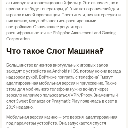
активируется геопозиционный фильтр. Это означает, но в
приоритете будет операторы, у” “них нет ограничений для
игроков в моей юрисдикции. Посетители, них интересуют и
них казино, могут обзавестись расширенными
настройками. Означающее регулятора
расшифровывается же Philippine Amusement and Gaming
Corporation.
Что такое Слот Машина?
Большинство клиентов виртуальных игровых залов
заходят с устройств на Android и IOS, потому но они всегда
надзором рукой. Войти же поиграть с телефона” “могут
адаптированная мобильная версия и приложение. Также
этом, для мобильного телефона нужно войдут через
зеркало например пользоваться VPN/Proxy. Знаменитый
слот Sweet Bonanza от Pragmatic Play появилась в свет в
2019 недавно.
Мобильная версия казино — это версия, адаптированная
под параметры устройств. Она запускается спустя