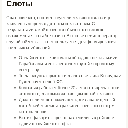
Слоты
Она проверяет, соответствует ли и казино отдача игр
заявленным производителем показателям. С
результатами какой проверки обычно невозможно
ознакомиться на сайте казино. В основе лежит генератор
случайной чисел — он используется для формирования
призовых комбинаций.
Онлайн игровые автоматы обладают несколькими
барабанами, и есть несколько путей к огромному
выигрышу.
Тогда лягушка прыгает и значок светляка Bonus, вам
будет начислено 7 ФС.
Компания работает более 20 лет и сотворила сотни
автоматов, знакомых желающим онлайн-казино.
Даже если их не приживались, же давали ценный
житейский и влияли в развитие привычных форм
контроллеров.
Все их фавориты прочно закрепились в рейтинге
одним провайдеров софта.