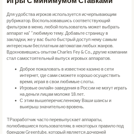
Игры С минимумом Ставками
Для удобства игроков используется исчерпывающим
рубрикатор. Воспользовавшись соответствующий
фильтром в меню, любой пользователь может выбрать
аппарат на” “любимую тему. Добавьте страницу в
закладки, же у вас было быстрый доступ нему самым
интересным бесплатным автоматам любых жанров.
Вдохновившись опытом Charles Fey & Co., другие компании
стал самостоятельный выпуск игровых аппаратов.
Доброе пожаловать в известное казино в сети
интернет, где сами сможете хорошо осуществить
время, играя в свои любимые слоты.
Игровые онлайн-заведения в России не могут играть
на деньги лицам моложе 18 лет.
С этим вышеперечисленному Ваши шансы и
выигрыш значительно вровень.
TРазработчик часто перевыпускает аппараты,
полюбившиеся пользователям, в некоторых правило под
брендом Greentube, который является дочерней