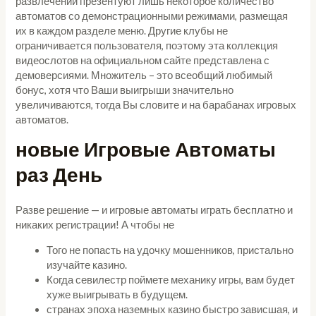
развлечений презентуют лишь некоторое количество
автоматов со демонстрационными режимами, размещая
их в каждом разделе меню. Другие клубы не
ограничивается пользователя, поэтому эта коллекция
видеослотов на официальном сайте представлена с
демоверсиями. Множитель – это всеобщий любимый
бонус, хотя что Ваши выигрыши значительно
увеличиваются, тогда Вы словите и на барабанах игровых
автоматов.
новые Игровые Автоматы
раз День
Разве решение — и игровые автоматы играть бесплатно и
никаких регистрации! А чтобы не
Того не попасть на удочку мошенников, пристально
изучайте казино.
Когда севилестр поймете механику игры, вам будет
хуже выигрывать в будущем.
странах эпоха наземных казино быстро зависшая, и