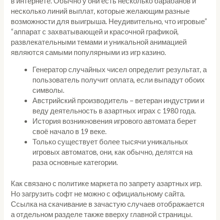
в интернете. Обычно у они есть несколько барабанов и
несколько линий выплат, которые желающим разные
возможности для выигрыша. Неудивительно, что игровые”
“аппарат с захватывающей и красочной графикой,
развлекательными темами и уникальной анимацией
являются самыми популярными из игр казино.
Генератор случайных чисел определит результат, а
пользователь получит оплата, если выпадут обоих
символы.
Австрийский производитель – ветеран индустрии и
веду деятельность в азартных играх с 1980 года.
История возникновения игрового автомата берет
своё начало в 19 веке.
Только существует более тысячи уникальных
игровых автоматов, они, как обычно, делятся на
раза основные категории.
Как связано с политике маркета по запрету азартных игр.
Но загрузить софт не можно с официальному сайта.
Ссылка на скачивание в зачастую случаев отображается
а отдельном разделе также вверху главной страницы.