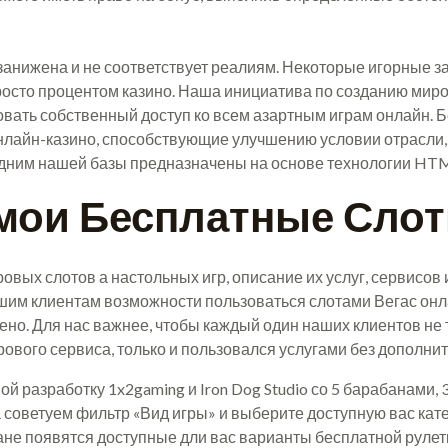
занижена и не соответствует реалиям. Некоторые игорные з
росто процентом казино. Наша инициатива по созданию мир
овать собственный доступ ко всем азартным играм онлайн.
лайн-казино, способствующие улучшению условии отрасли, о
одним нашей базы предназначены на основе технологии HT
мои Бесплатные Сло
вых слотов а настольных игр, описание их услуг, сервисов 
ашим клиентам возможности пользоваться слотами Вегас он
шено. Для нас важнее, чтобы каждый один наших клиентов не
ового сервиса, только и пользовался услугами без дополни
ой разработку 1x2gaming и Iron Dog Studio со 5 барабанами,
оветуем фильтр «Вид игры» и выберите доступную вас кате
ране появятся доступные дли вас варианты бесплатной рулетк