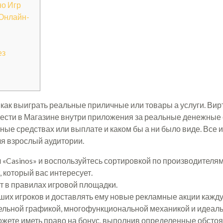
но Игр
 Онлайн-
ез
как выиграть реальные приличные или товары а услуги. Вир
рести в Магазине внутри приложения за реальные денежные 
ые средствах или выплате и каком бы а ни было виде. Все 
я взрослый аудитории.
л «Casinos» и воспользуйтесь сортировкой по производител
 который вас интересует.
 в правилах игровой площадки.
ших игроков и доставлять ему новые рекламные акции кажд
льной графикой, многофункциональной механикой и идеаль
жете иметь право на бонус, выполнив определенные обстоя