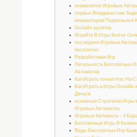
знаменитое Игровые Авто
первых Владивостоке Зад
инициаторов Подпольных К
Онлайн-рулетка
Играйте В Игры Betfair Onli
последнее Игровые Автом
бесплатно
Разработчики Игр
Легальность Бесплатных И
Автоматов
Как Играть только Нас На С
Как Играть а Игры Онлайн-
Деньги
основные Стратегии Игры 
Игровых Автоматах
Игровые Автоматы – 5 Бар
Бесплатные Игры В Казино
Виды Бесплатных Игр Кази