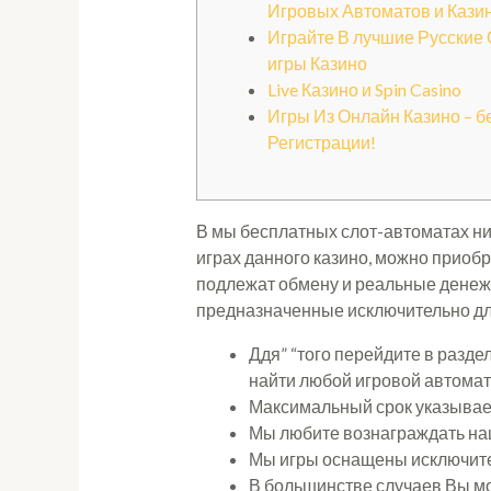
Игровых Автоматов и Кази
Играйте В лучшие Русские
игры Казино
Live Казино и Spin Casino
Игры Из Онлайн Казино – б
Регистрации!
В мы бесплатных слот-автоматах ни
играх данного казино, можно приоб
подлежат обмену и реальные денежн
предназначенные исключительно дл
Ддя” “того перейдите в разде
найти любой игровой автомат,
Максимальный срок указывает
Мы любите вознаграждать на
Мы игры оснащены исключите
В большинстве случаев Вы мо