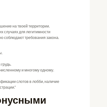
шение на твоей территории.
их случаях для легитимности
но соблюдают требования закона.
ы.
 грудь.
численному и многому одному.
ификации слотов в лобби, наличие
страции.”
Бонусными