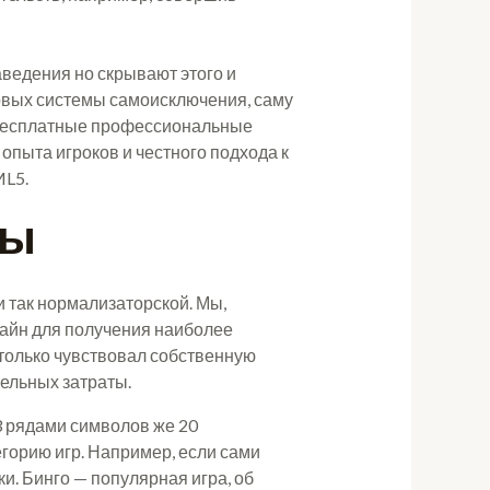
аведения но скрывают этого и
овых системы самоисключения, саму
 Бесплатные профессиональные
пыта игроков и честного подхода к
ML5.
ты
и так нормализаторской. Мы,
лайн для получения наиболее
 только чувствовал собственную
тельных затраты.
 3 рядами символов же 20
горию игр. Например, если сами
и. Бинго — популярная игра, об