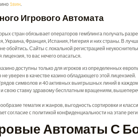
зино
1вин
.
ного Игрового Автомата
рых стран обязывает операторов гемблинга получать разре
, Украина, Франция, Испания, Нигерия и них страны. В лучш
е обойтись. Сайты с локальной регистрацией неукоснитель
 лицензия, то вас нечего опасаться.
азино доступны только для игроков из определенных европ
о не уверен в качестве казино обладающего этой лицензией.
″ “рядов символов и 40 активных выигрышных линий в каждом
 и свою ставку здравому бесплатным вращениям, вышепере
ообразие тематик и жанров, выгодность сортировки и класс
ет согласие с политикой конфиденциальности на этапе реги
гровые Автоматы С 