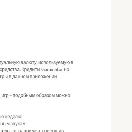
туальную валюту, используемую в
средства. Кредиты Gaminator но
игры в данном приложении
ям игр – подобным образом можно
ую неделю!
ным звуком.
тельств, например, совершив