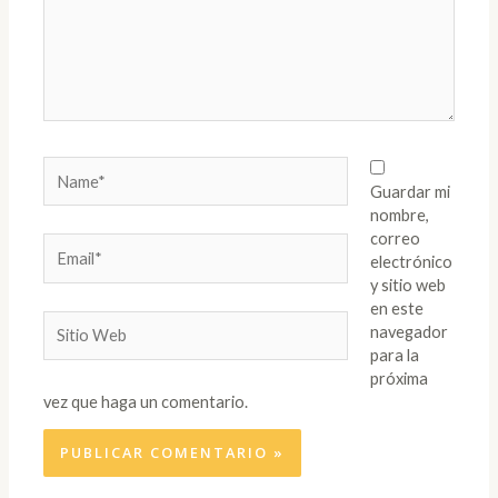
Name*
Guardar mi
nombre,
correo
Email*
electrónico
y sitio web
en este
Sitio
navegador
Web
para la
próxima
vez que haga un comentario.