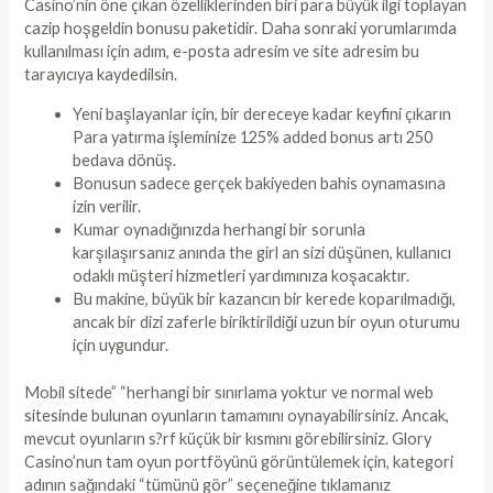
Casino’nin öne çıkan özelliklerinden biri para büyük ilgi toplayan
cazip hoşgeldin bonusu paketidir. Daha sonraki yorumlarımda
kullanılması için adım, e-posta adresim ve site adresim bu
tarayıcıya kaydedilsin.
Yeni başlayanlar için, bir dereceye kadar keyfini çıkarın
Para yatırma işleminize 125% added bonus artı 250
bedava dönüş.
Bonusun sadece gerçek bakiyeden bahis oynamasına
izin verilir.
Kumar oynadığınızda herhangi bir sorunla
karşılaşırsanız anında the girl an sizi düşünen, kullanıcı
odaklı müşteri hizmetleri yardımınıza koşacaktır.
Bu makine, büyük bir kazancın bir kerede koparılmadığı,
ancak bir dizi zaferle biriktirildiği uzun bir oyun oturumu
için uygundur.
Mobil sitede” “herhangi bir sınırlama yoktur ve normal web
sitesinde bulunan oyunların tamamını oynayabilirsiniz. Ancak,
mevcut oyunların s?rf küçük bir kısmını görebilirsiniz. Glory
Casino’nun tam oyun portföyünü görüntülemek için, kategori
adının sağındaki “tümünü gör” seçeneğine tıklamanız