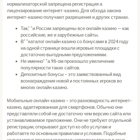
нормализаторской запрещена регистрация а
лицензирование интернет-казино. Для обхода закона
интернет-казино получают разрешения и других странах.
Так,” “и России запрещены все онлайн казино — как
российские, же и зарубежные сайты.
В” “каталог онлайн казино со бонусами в 2024 году
на одной странице вошли игровые площадки с
достаточно выгодными предложениями.
Не именно” “а 98-ом произошло увеличение
популярности таких сайтов.
Депозитные бонусы – это заимствованный вид
вознаграждения новой и постоянных игроков во
многих онлайн казино.
Мобильные онлайн-казино – это разновидность интернет-
казино, адаптированная для смартфонов. Обычно они
представляли собой не достаточно чем версию сайта или
устанавливаемое приложение. Они не требуют отдельной
регистрации, открывают доступ ко обо услугам и
работаете по основным правилам и условия. Подобные
услуги могут предоставляется непосредственно в окно