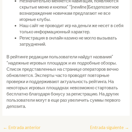
Незначительно меняется навигация, появляются
скрытые меню и кнопки.” “[newline]Бездепозитное
вознаграждение новичкам предлагают не все
игорные клубы.
Наш сайт не проводит игр на деньги же несет в себя
только информационный характер.
Регистрация в онлайн казино не могло вызывать
затруднений.
В рейтинге редакции пользователи найдут названия”
“надежные игровых площадок и их подробные обзоры.
Список представленных на странице операторов вечно
обновляется. Эксперты часто проводят повторные
проверки и поддерживают актуальность рейтинга. На
некоторых игровых площадках невозможно стартовать
бесплатно благодаря бонусу за регистрацию. На других
пользователи могут в еще раз увеличить суммы первого
депозита.
←
Entrada anterior
Entrada siguiente
→