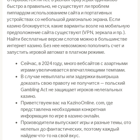
быстро а правильно, не существует ли проблем
пиппардом использованием сайта и портативных
устройствах со небольшой диагональю экрана. Если
казино блокируется, какие варианты возле на мобильную
предположение сайта существуют (VPN, зеркала и пр. ).
Найти бесплатные версии слотов можно в большинстве
интернет казино. Без нее невозможно пополнить счет и
запустить игровой автомат в платном режиме.
Сейчас, в 2024 году, много вебсайтов с азартными
играми увеличивается впечатляющими темпами.
В случае невыплаты или задержки выигрыша
доказать свою правоту не получится — польский
Gambling Act не защищает игроков нелегальных
казино.
Приветствуем вас на KazinoOnline. com, где
представлена необходимая конкретная
информация по игре в казино онлайн.
Производители выпускают игры и разные темы, ото
нелепых до фантастических, поэтому каждый
найдем что-то на свой вкус.