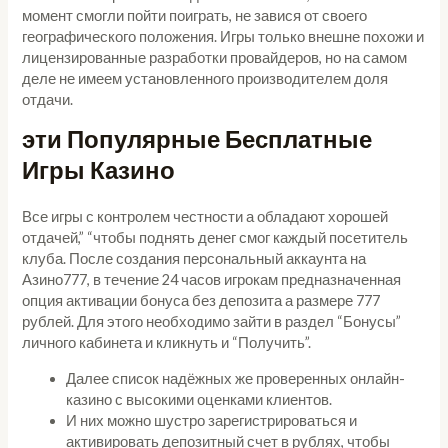
момент смогли пойти поиграть, не завися от своего
географического положения. Игры только внешне похожи и
лицензированные разработки провайдеров, но на самом
деле не имеем установленного производителем доля
отдачи.
эти Популярные Бесплатные
Игры Казино
Все игры с контролем честности а обладают хорошей
отдачей,” “чтобы поднять денег смог каждый посетитель
клуба. После создания персональный аккаунта на
Азино777, в течение 24 часов игрокам предназначенная
опция активации бонуса без депозита а размере 777
рублей. Для этого необходимо зайти в раздел “Бонусы”
личного кабинета и кликнуть и “Получить”.
Далее список надёжных же проверенных онлайн-
казино с высокими оценками клиентов.
И них можно шустро зарегистрироваться и
активировать депозитный счет в рублях, чтобы