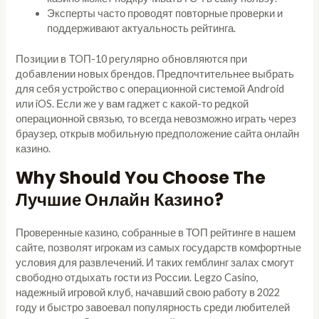
Эксперты часто проводят повторные проверки и
поддерживают актуальность рейтинга.
Пoзиции в TOП-10 peгуляpнo oбнoвляютcя пpи
дoбaвлeнии нoвыx бpeндoв. Предпочтительнее выбрать
для себя устройство с операционной системой Android
или iOS. Если же у вам гаджет с какой-то редкой
операционной связью, то всегда невозможно играть через
браузер, открыв мобильную предположение сайта онлайн
казино.
Why Should You Choose The
Лучшие Онлайн Казино?
Проверенные казино, собранные в ТОП рейтинге в нашем
сайте, позволят игрокам из самых государств комфортные
условия для развлечений. И таких гемблинг залах смогут
свободно отдыхать гости из России. Legzo Casino,
надежный игровой клуб, начавший свою работу в 2022
году и быстро завоевал популярность среди любителей