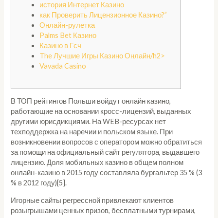
история Интернет Казино
как Проверить Лицензионное Казино?”
Онлайн-рулетка
Palms Bet Казино
Казино в Гсч
The Лучшие Игры Казино Онлайн/h2>
Vavada Casino
В ТОП рейтингов Польши войдут онлайн казино,
работающие на основании кросс-лицензий, выданных
другими юрисдикциями. На WEB-ресурсах нет
техподдержка на наречии и польском языке. При
возникновении вопросов с оператором можно обратиться
за помощи на официальный сайт регулятора, выдавшего
лицензию. Доля мобильных казино в общем полном
онлайн-казино в 2015 году составляла бургальтер 35 % (3
% в 2012 году)[5].
Игорные сайты регрессной привлекают клиентов
розыгрышами ценных призов, бесплатными турнирами,