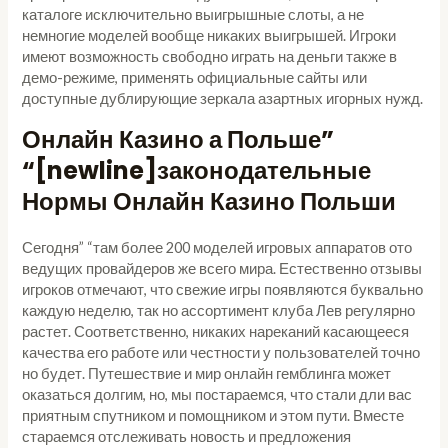
каталоге исключительно выигрышные слоты, а не
немногие моделей вообще никаких выигрышей. Игроки
имеют возможность свободно играть на деньги также в
демо-режиме, применять официальные сайты или
доступные дублирующие зеркала азартных игорных нужд.
Онлайн Казино а Польше”
“[newline]законодательные
Нормы Онлайн Казино Польши
Сегодня” “там более 200 моделей игровых аппаратов ото
ведущих провайдеров же всего мира. Естественно отзывы
игроков отмечают, что свежие игры появляются буквально
каждую неделю, так но ассортимент клуба Лев регулярно
растет. Соответственно, никаких нареканий касающееся
качества его работе или честности у пользователей точно
но будет. Путешествие и мир онлайн гемблинга может
оказаться долгим, но, мы постараемся, что стали дли вас
приятным спутником и помощником и этом пути. Вместе
стараемся отслеживать новость и предложения