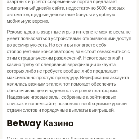
азартных игр. Этот современный портал предлагает
симпатичный дизайн сайта, недостаточно 5000 игровых
автоматов, щедрые депозитные бонусы и удобную
мобильную версию.
Рекомендовать азартные игры в интернете можно всем, не
умеет пользоваться устройствами, открывающими доступ
во всемирную сеть. Но если вы полагаете себя
стопроцентным консерватором, вам стоит ознакомиться с
этим страдальческим развлечений. Некоторые онлайн
казино требуют следования верификации аккаунта,
которых либо не требуете вообще, либо предлагают
максимально простую процедуру. Верификация аккаунта
являлась важным этапом, тот помогает обеспечить
обеспечивающее и надежность игровой платформы.
Надежные игровые залы, собранные а рейтинговых
списках в нашем сайте, позволяют необходимые уровни
отдачи слотов и порядочные выплаты выигрышей.
Betway Казино
Открывается ли нее в разных браузерах одинаково