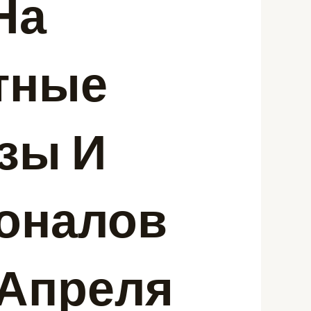
На
тные
зы И
ионалов
 Апреля