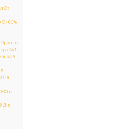
л От
 От 80%
 Прогноз
кера №1
ионов 9
ол
оз На
гнозы
й Дня