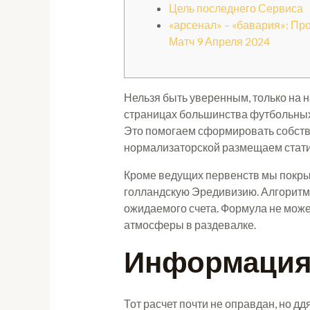
Цель последнего Сервиса
«арсенал» – «бавария»: Пр
Матч 9 Апреля 2024
Нельзя быть уверенным, только на 
страницах большинства футбольных
Это помогаем сформировать собств
нормализаторской размещаем статис
Кроме ведущих первенств мы покры
голландскую Эредивизию. Алгоритм с
ожидаемого счета. Формула не может
атмосферы в раздевалке.
Информация 
Тот расчет почти не оправдан, но д