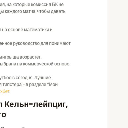
я, на которые комиссия БК не
 каждого матча, чтобы давать
л на основе математики и
шленное руководство для понимают
выигрыша возрастет.
выбрана на коммерческой основе.
утбол в сегодня. Лучшие
 типстера – в разделе “Мои
хбет
.
л Кельн-лейпциг,
го