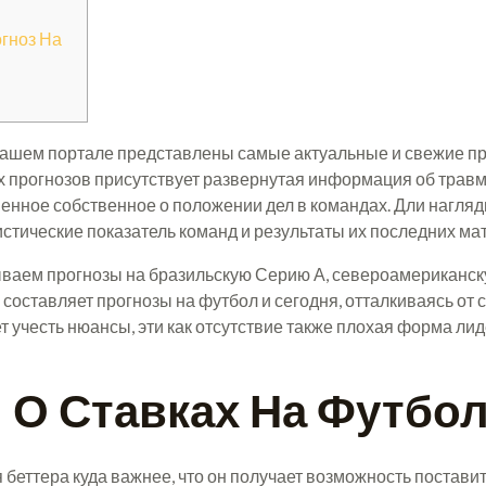
огноз На
нашем портале представлены самые актуальные и свежие пр
 прогнозов присутствует развернутая информация об травм
енное собственное о положении дел в командах. Дли нагля
тические показатель команд и результаты их последних мат
ваем прогнозы на бразильскую Серию А, североамериканск
оставляет прогнозы на футбол и сегодня, отталкиваясь от с
 учесть нюансы, эти как отсутствие также плохая форма лид
О Ставках На Футбо
дя беттера куда важнее, что он получает возможность постав