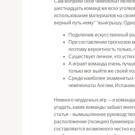
Сам вопреки себе чемпионат являл
шестнадцать команд же всех уголков 
использование материалов на свое
верный путь нему” “выигрышу. Одно 
Подключив искусственный раз
При составлении прогнозов м
поэтому вероятность только, 
Существует личное, что успех 
А играет команда очень лучше
только мог выйти же своей п
Среди наиболее знаменитых –
чемпионаты Англии, Испании,
Немного неудачных игр — и команда 
угадать, какие команды забьют много
статья – вымышленное руководство 
расположение (позиция) букмекера в
составляются возможного честно и 