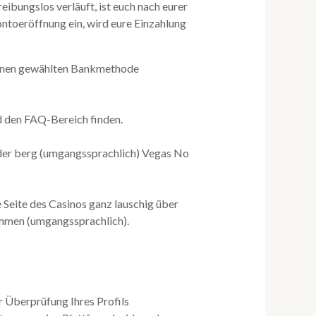
ibungslos verläuft, ist euch nach eurer
ntoeröffnung ein, wird eure Einzahlung
Ihnen gewählten Bankmethode
d den FAQ-Bereich finden.
nder berg (umgangssprachlich) Vegas No
Seite des Casinos ganz lauschig über
ommen (umgangssprachlich).
r Überprüfung Ihres Profils