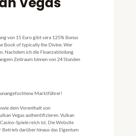
kan Vegas
lung von 15 Euro gibt sera 125% Bonus
e Book of typically the Divine. Wer
en. Nachdem ich die Finanzabteilung
 langem Zeitraum binnen von 24 Stunden
r unangefochtene Marktführer!
 sowie dem Vorenthalt von
Vulkan Vegas authentifizieren. Vulkan
Casino-Spiele reich ist. Die Website
r Betrieb darüber hinaus das Eigentum