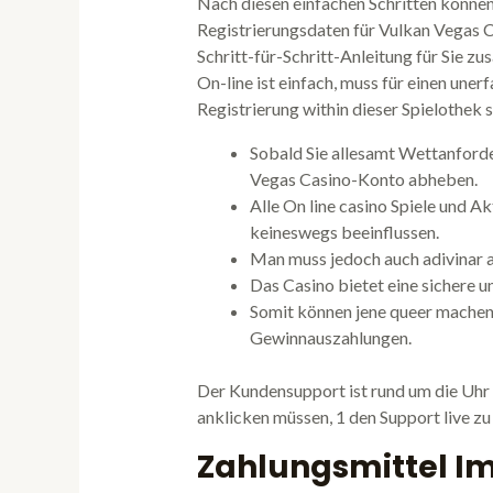
Nach diesen einfachen Schritten können 
Registrierungsdaten für Vulkan Vegas Ca
Schritt-für-Schritt-Anleitung für Sie 
On-line ist einfach, muss für einen une
Registrierung within dieser Spielothek 
Sobald Sie allesamt Wettanforde
Vegas Casino-Konto abheben.
Alle On line casino Spiele und 
keineswegs beeinflussen.
Man muss jedoch auch adivinar a
Das Casino bietet eine sichere u
Somit können jene queer machen, 
Gewinnauszahlungen.
Der Kundensupport ist rund um die Uhr f
anklicken müssen, 1 den Support live zu
Zahlungsmittel Im