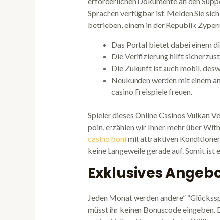
erforderlichen Dokumente an den Suppor
Sprachen verfügbar ist. Melden Sie sic
betrieben, einem in der Republik Zypern
Das Portal bietet dabei einem di
Die Verifizierung hilft sicherz
Die Zukunft ist auch mobil, desw
Neukunden werden mit einem ans
casino Freispiele freuen.
Spieler dieses Online Casinos Vulkan Ve
poin, erzählen wir Ihnen mehr über With
casino boni
mit attraktiven Konditionen
keine Langeweile gerade auf. Somit ist 
Exklusives Angebo
Jeden Monat werden andere” “Glücksspi
müsst ihr keinen Bonuscode eingeben. D