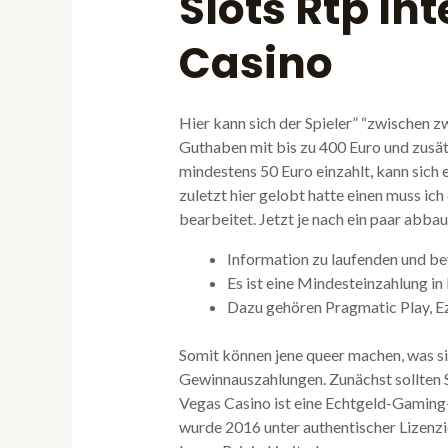
Slots Rtp In
Casino
Hier kann sich der Spieler” “zwischen 
Guthaben mit bis zu 400 Euro und zusät
mindestens 50 Euro einzahlt, kann sich
zuletzt hier gelobt hatte einen muss i
bearbeitet. Jetzt je nach ein paar abbau
Information zu laufenden und b
Es ist eine Mindesteinzahlung in
Dazu gehören Pragmatic Play, Ez
Somit können jene queer machen, was sie
Gewinnauszahlungen. Zunächst sollten Si
Vegas Casino ist eine Echtgeld-Gaming-P
wurde 2016 unter authentischer Lizenzi