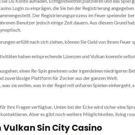
Sie Du Konto aufladen, Echtgeldwetten platzieren und das Spiel gen
sino Login zu einprägen, die Sie bei der Registrierung angegeben 
zusammengestellt. Der Registrierungsprozess im Feuer speiender b
rfahrenen Benutzer jedoch einige Zeit dauern. Aus diesem Grund habe
synoptisch.
rungen erfüllt nach sich ziehen, können Sie Geld von Ihrem Feuer
Aktivitäten haben entsprechende Lizenzen und Vulkan koennte selbs
usgehen, einen Re-Spin gewinnen oder irgendeinen niedrigeren Be
nd zuverlässige Plattform für Zocker aus der ganzen Welt.
was sie wollen, was in der Regel mit unfairen Spielen einhergeht,
ür Ihre Fragen verfügbar. Unten bei der Ecke wird sicher eine Spre
 kontaktieren. Aber es gibt noch weitere Möglichkeiten, living ro
 Vulkan Sin City Casino