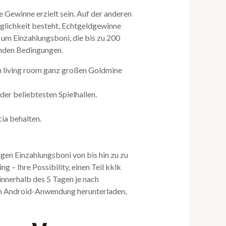
 Gewinne erzielt sein. Auf der anderen
glichkeit besteht, Echtgeldgewinne
i um Einzahlungsboni, die bis zu 200
enden Bedingungen.
m living room ganz großen Goldmine
er beliebtesten Spielhallen.
ia behalten.
gen Einzahlungsboni von bis hin zu zu
– Ihre Possibility, einen Teil kklk
nnerhalb des 5 Tagen je nach
ish Android-Anwendung herunterladen,