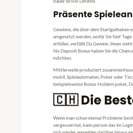
bauer Brivio Limited.
Präsente Spielean
Gewinne, die über dem Startguthaben e
umgesetzt werden, wofür Sie fünf Tage Z
erfüllen, verfällt Du Gewinn. Ihnen st
No Deposit Bonus haben Sie die Chance,
möchten.
Mittlerweile produziert zusammenfassen
mobil, Spielautomaten, Poker oder Tis
beispielsweise Bonus Holdem poker, Dou
🇨🇭 Die Bes
Wenn man schon einmal Probleme besitz
vergessen hat, kann person das im Logi
sich wieder anmelden darüber hinaus e