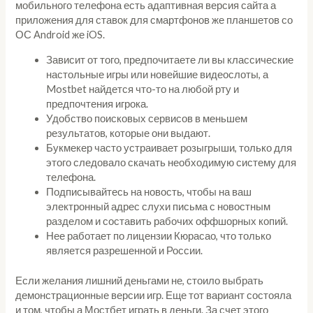
мобильного телефона есть адаптивная версия сайта а
приложения для ставок для смартфонов же планшетов со
ОС Android же iOS.
Зависит от того, предпочитаете ли вы классические
настольные игры или новейшие видеослоты, а
Mostbet найдется что-то на любой рту и
предпочтения игрока.
Удобство поисковых сервисов в меньшем
результатов, которые они выдают.
Букмекер часто устраивает розыгрыши, только для
этого следовало скачать необходимую систему для
телефона.
Подписывайтесь на новость, чтобы на ваш
электронный адрес слухи письма с новостным
разделом и составить рабочих оффшорных копий.
Нее работает по лицензии Кюрасао, что только
является разрешенной и России.
Если желания лишний деньгами не, стоило выбрать
демонстрационные версии игр. Еще тот вариант состояла
и том, чтобы а Мостбет играть в деньги. За счет этого