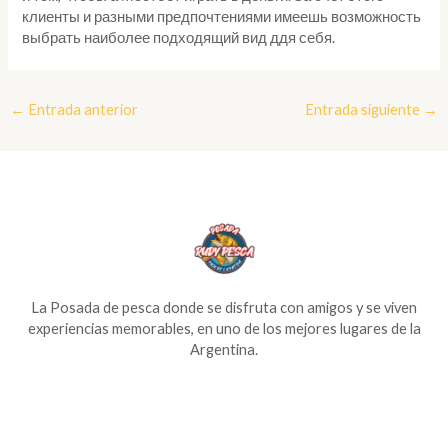
клиенты и разными предпочтениями имеешь возможность
выбрать наиболее подходящий вид ддя себя.
←
Entrada anterior
Entrada siguiente
→
La Posada de pesca donde se disfruta con amigos y se viven
experiencias memorables, en uno de los mejores lugares de la
Argentina.