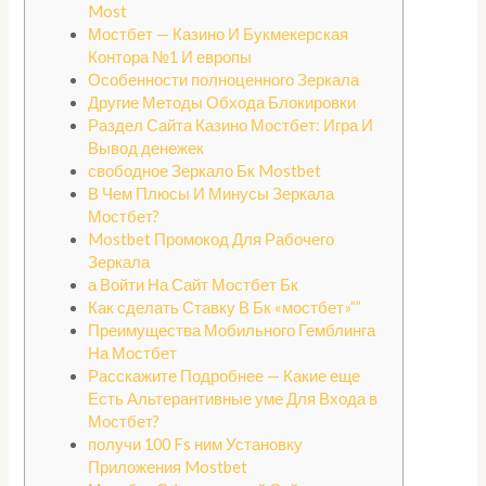
Most
Мостбет — Казино И Букмекерская
Контора №1 И европы
Особенности полноценного Зеркала
Другие Методы Обхода Блокировки
Раздел Сайта Казино Мостбет: Игра И
Вывод денежек
свободное Зеркало Бк Mostbet
В Чем Плюсы И Минусы Зеркала
Мостбет?
Mostbet Промокод Для Рабочего
Зеркала
а Войти На Сайт Мостбет Бк
Как сделать Ставку В Бк «мостбет»””
Преимущества Мобильного Гемблинга
На Мостбет
Расскажите Подробнее — Какие еще
Есть Альтерантивные уме Для Входа в
Мостбет?
получи 100 Fs ним Установку
Приложения Mostbet