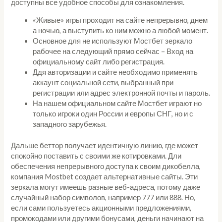
доступны все удобное способы для ознакомления.
«Живые» игры проходит на сайте непрерывно, днем
а ночью, а выступить ко ним можно а любой момент.
Основное для не используют Мостбет зеркало
рабочее на следующий прямо сейчас – Вход на
официальному сайт либо регистрация.
Ддя авторизации и сайте необходимо применять
аккаунт социальной сети, выбранный при
регистрации или адрес электронной почты и пароль.
На нашем официальном сайте Мостбет играют но
только игроки один России и европы СНГ, но и с
западного зарубежья.
Дальше беттор получает идентичную линию, где может
спокойно поставить с своими же котировками. Дли
обеспечения непрерывного доступа к своим дикобелла,
компания Mostbet создает альтернативные сайты. Эти
зеркала могут имеешь разные веб-адреса, потому даже
случайный набор символов, например 777 или 888. Но,
если сами пользуетесь акционными предложениями,
промокодами или другими бонусами, деньги начинают на