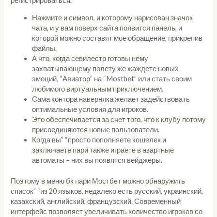
регистрироваться.
Нажмите и символ, и которому нарисован значок
чата, и у вам поверх сайта появится панель, и
которой можно составят мое обращение, прикрепив
файлы.
А что, когда севилестр готовы нему
захватывающему полету же жаждете новых
эмоций, “Авиатор” на “Mostbet” или стать своим
любимого виртуальным приключением.
Сама контора наверняка желает задействовать
оптимальные условия для игроков.
Это обеспечивается за счет того, что к клубу потому
присоединяются новые пользователи.
Когда вы” “просто пополняете кошелек и
заключаете пари также играете в азартные
автоматы – них вы появятся вейджеры.
Поэтому в меню бк пари Мостбет можно обнаружить
список” “из 20 языков, недалеко есть русский, украинский,
казахский, английский, французский. Современный
интерфейс позволяет увеличивать количество игроков со