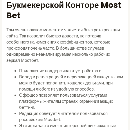
Букмекерской Конторе Most
Bet
Там очень важном моментом является быстрота реакции
сайта. Так позволит быстро довести, не потеряв
особенного на изменениях коэффициентов, которые
происходят очень часто. В большинстве случаев
одновременно неанализируемая несколько рабочих
зеркал Мостбет.
Приложение поддерживают устройства с
Вслед и регистрацией и верификацией аккаунта вам
можно будет пополнить кошелек деньгами, при
помощи любого из удобную способов.
Оффшор позволяет пользоваться услугами
платформы жителям странах, ограничивающих
беттинг.
Редакция советует читателям пользоваться
российским Mostbet.
Эти игры часто имеют интереснейшие сюжетные