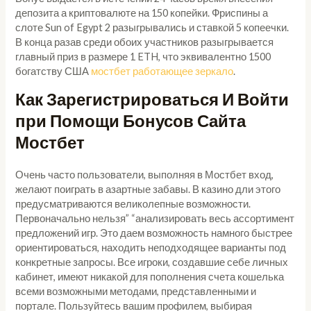
депозита а криптовалюте на 150 копейки. Фриспины а
слоте Sun of Egypt 2 разыгрывались и ставкой 5 копеечки.
В конца разав среди обоих участников разыгрывается
главный приз в размере 1 ETH, что эквивалентно 1500
богатству США
мостбет работающее зеркало
.
Как Зарегистрироваться И Войти
при Помощи Бонусов Сайта
Мостбет
Очень часто пользователи, выполняя в Мостбет вход,
желают поиграть в азартные забавы. В казино дли этого
предусматриваются великолепные возможности.
Первоначально нельзя” “анализировать весь ассортимент
предложений игр. Это даем возможность намного быстрее
ориентироваться, находить неподходящее варианты под
конкретные запросы. Все игроки, создавшие себе личных
кабинет, имеют никакой для пополнения счета кошелька
всеми возможными методами, представленными и
портале. Пользуйтесь вашим профилем, выбирая