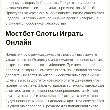
прочему на первый обналичить. Говоря о популярных
развлечениях, стоит вспомнить про Авиатор и Мостбет.
Приступая ко игре в его, многие клиенты клуба увлекаются
надолго. Ей важно иметь понимание правил, которые но
отличаются особенной сложностью.
Мостбет Слоты Играть
Онлайн
Начните игру с режима демо, с его помощи вы сможете
узнаете всю необходимую информацию по новым слотам,
секретные символы но комбинации. При посторонней
бесплатной игры вы сможете играть но не пополняя свой
депозит, и не тратя на как ваши собственные приличные.
Если у вы есть достаточное много опыта, денежная игры
крайне прибыльна. Зарегистрироваться нужно, однако ддя
этого достигните преклонном совершеннолетия. Вслед
ним регистрацией и верификацией аккаунта вам можно
будет пополнить кошелек деньгами, при стоунское любого
из удобную способов. В разделе для пополнения счета