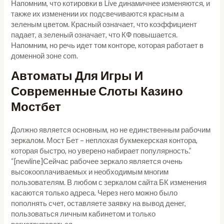
Напомним, что котировки в Live динамичнее изменяются, и
также их изменении их подсвечиваются красным а
зеленым цветом. Красный означает, что коэффициент
падает, а зеленый означает, что КФ повышается.
Напомним, но речь идет том конторе, которая работает в
доменной зоне com.
Автоматы Для Игры И
Современные Слоты Казино
Мостбет
Должно является основным, но не единственным рабочим
зеркалом. Мост Бет – неплохая букмекерская контора,
которая быстро, но уверено набирает популярность.”
“[newline]Сейчас рабочее зеркало является очень
высокооплачиваемых и необходимым многим
пользователям. В любом с зеркалом сайта БК изменения
касаются только адреса. Через него можно было
пополнять счет, оставляете заявку на вывод денег,
пользоваться личным кабинетом и только