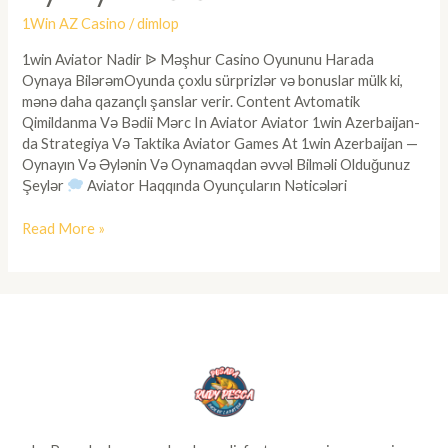
Casino
1Win AZ Casino
/
dimlop
Oyununu
Harada
1win Aviator Nadir ᐉ Məşhur Casino Oyununu Harada
Oynaya
Oynaya BilərəmOyunda çoxlu sürprizlər və bonuslar mülk ki,
Bilərəm</tg
mənə daha qazançlı şanslar verir. Content Avtomatik
Qimildanma Və Bədii Mərc In Aviator Aviator 1win Azerbaijan-
da Strategiya Və Taktika Aviator Games At 1win Azerbaijan —
Oynayın Və Əylənin Və Oynamaqdan əvvəl Bilməli Olduğunuz
Şeylər
Aviator Haqqında Oyunçuların Nəticələri
Read More »