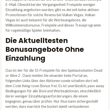
E-Mail. Obwohl bei der Vergangenheit Freispiele weniger
Einzahlung angeboten wurden, gibt es derzeit keine aktiven
Promotionen für solche Revenu bei Vulkan Vegas. Vulkan
Vegas ist auch bekannt für die Werbeangebote, die
Willkommensbonusse, Freispiele und dieses Treueprogramm
für regelmäßige Spieler beinhalten.
Die Aktuelltesten
Bonusangebote Ohne
Einzahlung
Das ist der für die 55 Freispiele für den Spielautomaten Dead
or Alive 2 . Dann melden Sie einander beim Portal an,
folgenden Links über den Aktionen sowie schalten dort mit
dem Code living room Bonus frei. Es ist unerlässlich, pass away
Bedingungen für alle Boni und Werbeaktionen, einschließlich
derer weniger Einzahlungsanforderungen, die einem
begegnen, genau über prüfen. Nur thus kann sichergestellt
werden, dass man kick the bucket damit verbundenen