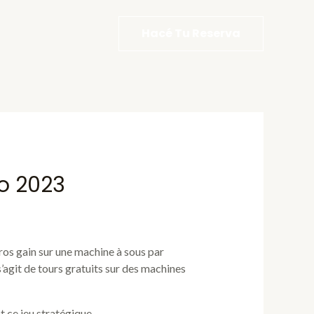
Hacé Tu Reserva
no 2023
gros gain sur une machine à sous par
’agit de tours gratuits sur des machines
 ce jeu stratégique.