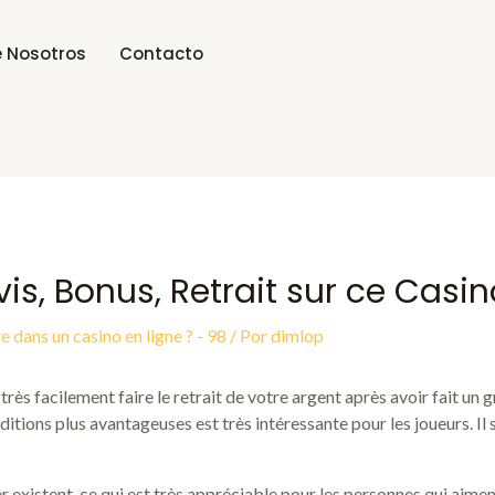
e Nosotros
Contacto
is, Bonus, Retrait sur ce Casi
 dans un casino en ligne ? - 98
/ Por
dimlop
ès facilement faire le retrait de votre argent après avoir fait un 
ions plus avantageuses est très intéressante pour les joueurs. Il s
existent, ce qui est très appréciable pour les personnes qui aiment