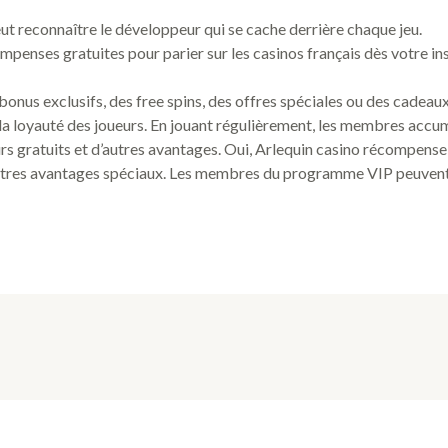
eut reconnaître le développeur qui se cache derrière chaque jeu.
penses gratuites pour parier sur les casinos français dès votre ins
bonus exclusifs, des free spins, des offres spéciales ou des cadeaux
 loyauté des joueurs. En jouant régulièrement, les membres accumu
rs gratuits et d’autres avantages. Oui, Arlequin casino récompens
autres avantages spéciaux. Les membres du programme VIP peuvent 