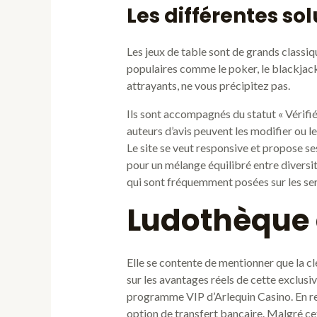
Les différentes so
Les jeux de table sont de grands classiqu
populaires comme le poker, le blackjack, 
attrayants, ne vous précipitez pas.
Ils sont accompagnés du statut « Vérifié 
auteurs d’avis peuvent les modifier ou le
Le site se veut responsive et propose s
pour un mélange équilibré entre diversit
qui sont fréquemment posées sur les ser
Ludothèque 
Elle se contente de mentionner que la cl
sur les avantages réels de cette exclusi
programme VIP d’Arlequin Casino. En reva
option de transfert bancaire. Malgré cet