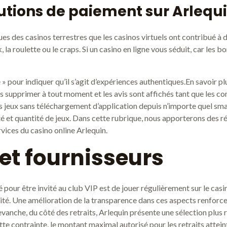
lutions de paiement sur Arlequi
es des casinos terrestres que les casinos virtuels ont contribué à dé
la roulette ou le craps. Si un casino en ligne vous séduit, car les 
» pour indiquer qu’il s’agit d’expériences authentiques.En savoir plus
s supprimer à tout moment et les avis sont affichés tant que les com
es jeux sans téléchargement d’application depuis n’importe quel sm
é et quantité de jeux. Dans cette rubrique, nous apporterons des ré
vices du casino online Arlequin.
et fournisseurs
é pour être invité au club VIP est de jouer régulièrement sur le ca
vité. Une amélioration de la transparence dans ces aspects renforce
nche, du côté des retraits, Arlequin présente une sélection plus res
te contrainte, le montant maximal autorisé pour les retraits attein