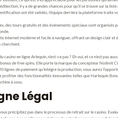
édilection, il y a de grandes chances pour qu’il se trouve sur la liste
ntification ont été validés, l’équipe derrière la plateforme traite
s, des tours gratuits et des événements spéciaux sont organisés pou
monde.
ite internet moderne et facile à naviguer, offrant un design clair e
s cherchent.
casino en ligne Arlequin, n’est-ce pas ? Eh oui, et ce n’est pas aus
bonus de free spins. Elle porte la marque du concepteur Nolimit Ci
 20 lignes de paiement qu’intègre la production, vous aurez l’opport
ez profiter des fonctionnalités innovantes telles que Harlequin B
chine à sous.
gne Légal
 vous précipitez pas dans le processus de retrait sur le casino. Ev