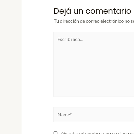
Dejá un comentario
Tu dirección de correo electrónico no s
Escribí
acá...
Name*
Guardar mi nombre, correo electrón