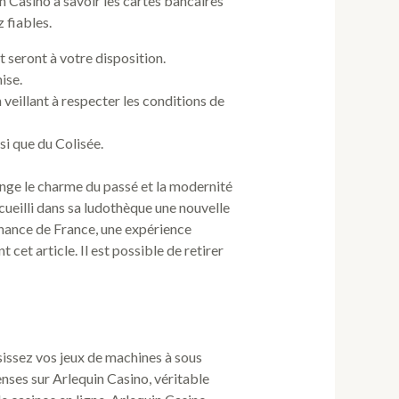
n Casino à savoir les cartes bancaires
 fiables.
t seront à votre disposition.
ise.
veillant à respecter les conditions de
si que du Colisée.
ange le charme du passé et la modernité
ueilli dans sa ludothèque une nouvelle
enance de France, une expérience
et article. Il est possible de retirer
issez vos jeux de machines à sous
nses sur Arlequin Casino, véritable