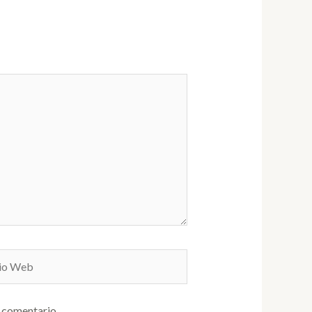
b
 comentario.