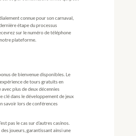
ndialement connue pour son carnaval,
 dernière étape du processus
recevrez sur le numéro de téléphone
 notre plateforme.
 bonus de bienvenue disponibles. Le
expérience de tours gratuits en
ne avec plus de deux décennies
le clé dans le développement de jeux
son savoir lors de conférences
est pas le cas sur d’autres casinos.
des joueurs, garantissant ainsi une