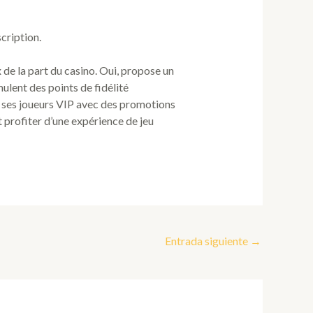
cription.
 de la part du casino. Oui,
propose un
lent des points de fidélité
e ses joueurs VIP avec des promotions
profiter d’une expérience de jeu
Entrada siguiente
→