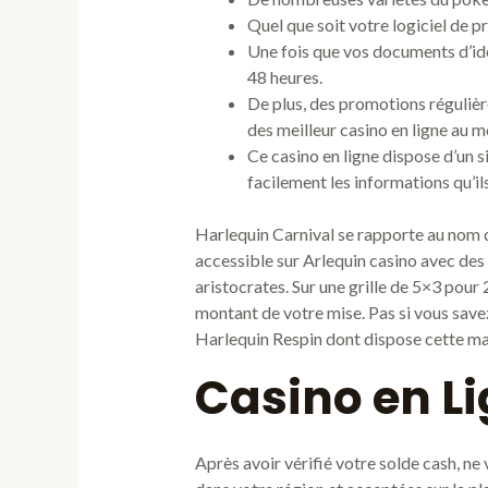
Quel que soit votre logiciel de pr
Une fois que vos documents d’ide
48 heures.
De plus, des promotions régulière
des meilleur casino en ligne au 
Ce casino en ligne dispose d’un s
facilement les informations qu’il
Harlequin Carnival se rapporte au nom du 
accessible sur Arlequin casino avec des 
aristocrates. Sur une grille de 5×3 pour
montant de votre mise. Pas si vous sav
Harlequin Respin dont dispose cette ma
Casino en Li
Après avoir vérifié votre solde cash, ne