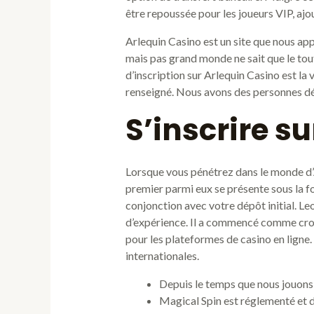
être repoussée pour les joueurs VIP, ajo
Arlequin Casino est un site que nous ap
mais pas grand monde ne sait que le tou
d’inscription sur Arlequin Casino est l
renseigné. Nous avons des personnes déd
S’inscrire s
Lorsque vous pénétrez dans le monde d’A
premier parmi eux se présente sous la f
conjonction avec votre dépôt initial. Le
d’expérience. Il a commencé comme croup
pour les plateformes de casino en ligne. 
internationales.
Depuis le temps que nous jouons su
Magical Spin est réglementé et d