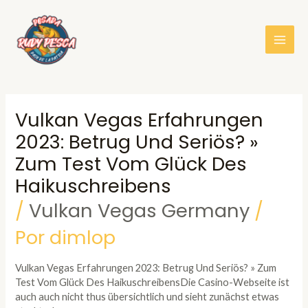
Ir
Post
MAI
al
navigation
contenido
ME
Vulkan Vegas Erfahrungen
2023: Betrug Und Seriös? »
Zum Test Vom Glück Des
Haikuschreibens
/
Vulkan Vegas Germany
/
Por
dimlop
Vulkan Vegas Erfahrungen 2023: Betrug Und Seriös? » Zum
Test Vom Glück Des Haikuschreibens
Die Casino-Webseite ist
auch auch nicht thus übersichtlich und sieht zunächst etwas