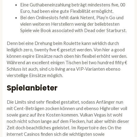
Eine Guthabeneinzahlung beträgt mindestens five, 00
Euro, had been eine gute Flexibilität ermöglicht.
Bei den Onlineslots fehlt dank Netent, Play’n Go und
vielen weiteren Herstellern wenig der beliebtesten
Spiele wie Book associated with Dead oder Starburst.
Denn bei eine Drehung beim Roulette kann wirklich durch
lediglich zero, twenty five € gesetzt werden. Von hier a good
können expire Einsätze nach oben hin flexibel erhöht werden.
Während an excellent einigen Tischen bei two hundred fifity €
Schluss ist auch, sind c/o living area VIP-Varianten ebenso
vierstellige Einsätze möglich.
Spielanbieter
Die Limits sind sehr flexibel gestaltet, sodass Anfänger nun
mit Cent-Beträgen zocken können und ebenso Highroller voll
sowie ganz auf ihre Kosten kommen. Vulkan Vegas ist wohl
noch nicht schon lange auf dem Flecken, hat aber within dieser
Zeit doch beachtliches geleistet. Im Repertoire des On the
internet Casinos finden sich die wichtigsten sowie