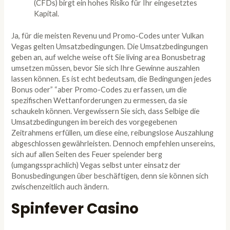
(CFDs) birgt ein hohes Risiko für Ihr eingesetztes
Kapital.
Ja, für die meisten Revenu und Promo-Codes unter Vulkan
Vegas gelten Umsatzbedingungen. Die Umsatzbedingungen
geben an, auf welche weise oft Sie living area Bonusbetrag
umsetzen müssen, bevor Sie sich Ihre Gewinne auszahlen
lassen können. Es ist echt bedeutsam, die Bedingungen jedes
Bonus oder” “aber Promo-Codes zu erfassen, um die
spezifischen Wettanforderungen zu ermessen, da sie
schaukeln können. Vergewissern Sie sich, dass Selbige die
Umsatzbedingungen im bereich des vorgegebenen
Zeitrahmens erfüllen, um diese eine, reibungslose Auszahlung
abgeschlossen gewährleisten. Dennoch empfehlen unsereins,
sich auf allen Seiten des Feuer speiender berg
(umgangssprachlich) Vegas selbst unter einsatz der
Bonusbedingungen über beschäftigen, denn sie können sich
zwischenzeitlich auch ändern.
Spinfever Casino