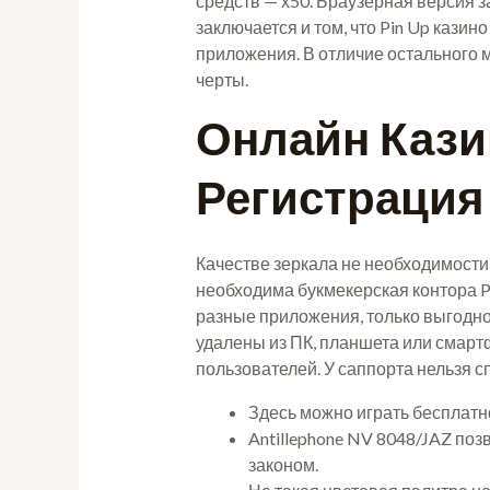
средств — х50. Браузерная версия 
заключается и том, что Pin Up кази
приложения. В отличие остального мн
черты.
Онлайн Кази
Регистрация
Качестве зеркала не необходимости
необходима букмекерская контора Pi
разные приложения, только выгодно
удалены из ПК, планшета или смар
пользователей. У саппорта нельзя спр
Здесь можно играть бесплатно
Antillephone NV 8048/JAZ по
законом.