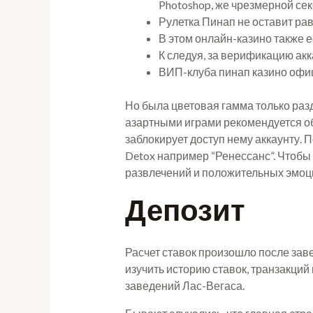
Photoshop, же чрезмерной сек
Рулетка Пинап не оставит ра
В этом онлайн-казино также е
К следуя, за верификацию акк
ВИП-клуба пинап казино офи
Но была цветовая гамма только раз
азартными играми рекомендуется об
заблокирует доступ нему аккаунту. 
Detox например “Ренессанс”. Чтобы
развлечений и положительных эмоций
Депозит
Расчет ставок произошло после заве
изучить историю ставок, транзакци
заведений Лас-Вегаса.