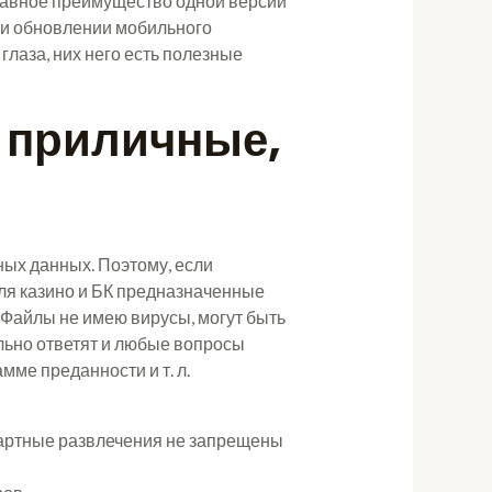
Главное преимущество одной версии
или обновлении мобильного
глаза, них него есть полезные
а приличные,
ых данных. Поэтому, если
Для казино и БК предназначенные
 Файлы не имею вирусы, могут быть
льно ответят и любые вопросы
амме преданности и т. л.
азартные развлечения не запрещены