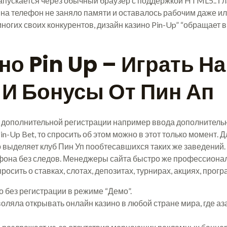
запускается через обычный браузер с поддержкой HTML5.. 
но на телефон не заняло памяти и оставалось рабочим даже 
огих своих конкурентов, дизайн казино Pin-Up” “обращает в 
но Pin Up – Играть Н
 И Бонусы От Пин Ап
 дополнительной регистрации например ввода дополнительн
n-Up Bet, то спросить об этом можно в этот только момент. 
 выделяет клуб Пин Уп пообтесавшихся таких же заведений.
тфона без следов. Менеджеры сайта быстро же профессиона
осить о ставках, слотах, депозитах, турнирах, акциях, прогр
 без регистрации в режиме “Демо”.
зволяла открывать онлайн казино в любой стране мира, где 