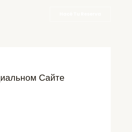
Hacé Tu Reserva
циальном Сайте