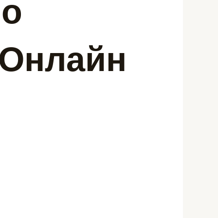
но
 Онлайн