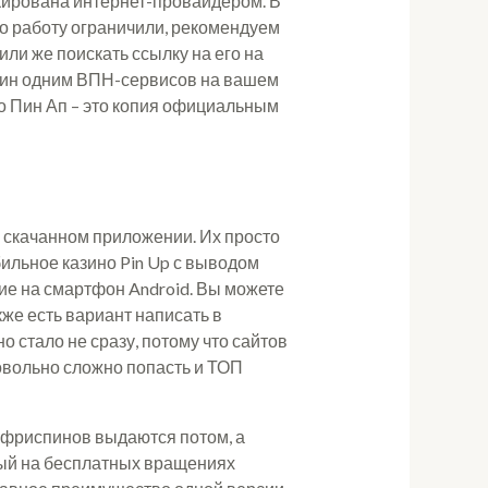
кирована интернет-провайдером. В
его работу ограничили, рекомендуем
или же поискать ссылку на его на
один одним ВПН-сервисов на вашем
но Пин Ап – это копия официальным
в скачанном приложении. Их просто
бильное казино Pin Up с выводом
ние на смартфон Android. Вы можете
кже есть вариант написать в
о стало не сразу, потому что сайтов
вольно сложно попасть и ТОП
 фриспинов выдаются потом, а
ный на бесплатных вращениях