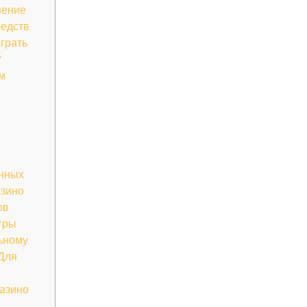
нение
редств
Играть
?
м
нных
азино
ов
гры
ьному
Для
Казино