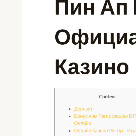
Пин Ап 
Официа
Казино
Content
Депозит
Бонус ним Регистрацию В 
Онлайн
Онлайн Казино Pin Up – Игр