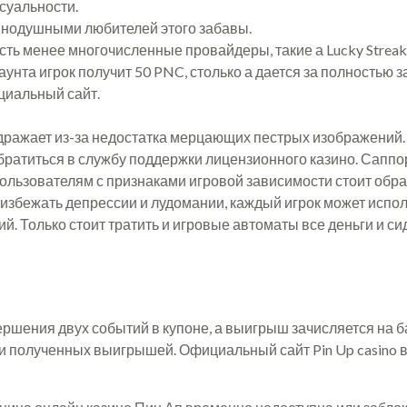
суальности.
внодушными любителей этого забавы.
сть менее многочисленные провайдеры, такие а Lucky Streak 
аунта игрок получит 50 PNC, столько а дается за полностью
циальный сайт.
дражает из-за недостатка мерцающих пестрых изображений.
ратиться в службу поддержки лицензионного казино. Саппо
Пользователям с признаками игровой зависимости стоит обрат
 избежать депрессии и лудомании, каждый игрок может испол
. Только стоит тратить и игровые автоматы все деньги и сид
ршения двух событий в купоне, а выигрыш зачисляется на ба
й и полученных выигрышей. Официальный сайт Pin Up casino 