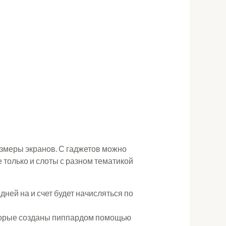
азмеры экранов. С гаджетов можно
е только и слоты с разном тематикой
дней на и счет будет начисляться по
оторые созданы пиппардом помощью