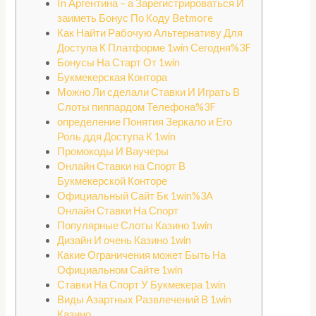
In Аргентина – а Зарегистрироваться И
заиметь Бонус По Коду Betmore
Как Найти Рабочую Альтернативу Для
Доступа К Платформе 1win Сегодня%3F
Бонусы На Старт От 1win
Букмекерская Контора
Можно Ли сделали Ставки И Играть В
Слоты пиппардом Телефона%3F
определение Понятия Зеркало и Его
Роль ддя Доступа К 1win
Промокоды И Ваучеры
Онлайн Ставки на Спорт В
Букмекерской Конторе
Официальный Сайт Бк 1win%3A
Онлайн Ставки На Спорт
Популярные Слоты Казино 1win
Дизайн И очень Казино 1win
Какие Ограничения может Быть На
Официальном Сайте 1win
Ставки На Спорт У Букмекера 1win
Виды Азартных Развлечений В 1win
Казино