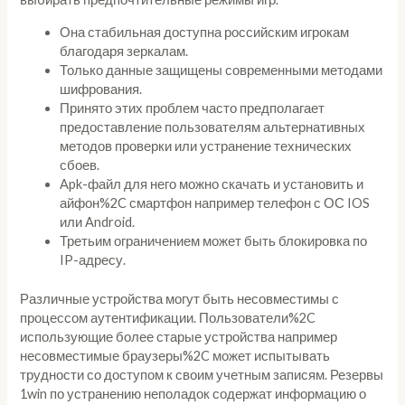
Она стабильная доступна российским игрокам
благодаря зеркалам.
Только данные защищены современными методами
шифрования.
Принято этих проблем часто предполагает
предоставление пользователям альтернативных
методов проверки или устранение технических
сбоев.
Apk-файл для него можно скачать и установить и
айфон%2C смартфон например телефон с ОС IOS
или Android.
Третьим ограничением может быть блокировка по
IP-адресу.
Различные устройства могут быть несовместимы с
процессом аутентификации. Пользователи%2C
использующие более старые устройства например
несовместимые браузеры%2C может испытывать
трудности со доступом к своим учетным записям. Резервы
1win по устранению неполадок содержат информацию о