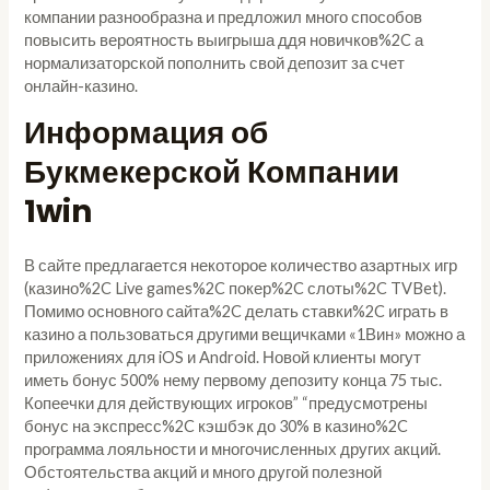
компании разнообразна и предложил много способов
повысить вероятность выигрыша ддя новичков%2C а
нормализаторской пополнить свой депозит за счет
онлайн-казино.
Информация об
Букмекерской Компании
1win
В сайте предлагается некоторое количество азартных игр
(казино%2C Live games%2C покер%2C слоты%2C TVBet).
Помимо основного сайта%2C делать ставки%2C играть в
казино а пользоваться другими вещичками «1Вин» можно а
приложениях для iOS и Android. Новой клиенты могут
иметь бонус 500% нему первому депозиту конца 75 тыс.
Копеечки для действующих игроков” “предусмотрены
бонус на экспресс%2C кэшбэк до 30% в казино%2C
программа лояльности и многочисленных других акций.
Обстоятельства акций и много другой полезной