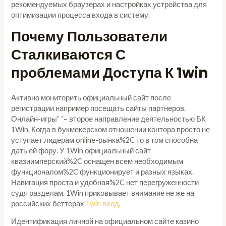
рекомендуемых браузерах и настройках устройства для
оптимизации процесса входа в систему.
Почему Пользователи
Сталкиваются С
проблемами Доступа К 1win
Активно мониторить официальный сайт после
регистрации например посещать сайты партнеров.
Онлайн-игры” “– второе направление деятельностью БК
1Win. Когда в букмекерском отношении контора просто не
уступает лидерам online-рынка%2C то в том способна
дать ей фору. У 1Win официальный сайт
квазиимперский%2C оснащен всем необходимым
функционалом%2C функционирует и разных языках.
Навигация проста и удобная%2C нет перегруженности
судя разделам. 1Win приковывает внимание не же на
российских беттерах
1win вход
.
Идентификация личной на официальном сайте казино