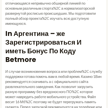
отличающаяся непривычно обширной линией по
основным различным спорта%2C а нормализаторской
развернутой росписью происшедших. Мы подготовили
полный обзор проекта%2C изучать всю доступную
имеющуюся.
In Аргентина – же
Зарегистрироваться И
иметь Бонус По Коду
Betmore
И случае возникновения вопроса или проблем%2C службу
поддержки готова помочь вам в любой время. Казино 1Вин
рекомендуется скачивать а с официального сайта
развлекательного заведения. Как позволит загрузить
разную программу без вредоносного ПО%2C которое
может навредить работе мобильного устройства. Файл
весит 16 Мб%2C поэтому не будет перегружать память
гаджета. Перед загрузкой рекомендуется на телефоне или