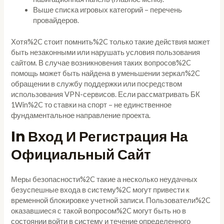
Выше списка игровых категорий – перечень
провайдеров.
Хотя%2C стоит помнить%2C только такие действия может
быть незаконными или нарушать условия пользования
сайтом. В случае возникновения таких вопросов%2C
помощь может быть найдена в уменьшении зеркал%2C
обращении в службу поддержки или посредством
использования VPN-сервисов. Если рассматривать БК
1Win%2C то ставки на спорт – не единственное
фундаментальное направление проекта.
In Вход И Регистрация На
Официальный Сайт
Меры безопасности%2C такие а несколько неудачных
безуспешные входа в систему%2C могут привести к
временной блокировке учетной записи. Пользователи%2C
оказавшиеся с такой вопросом%2C могут быть но в
состоянии войти в систему и течение определенного