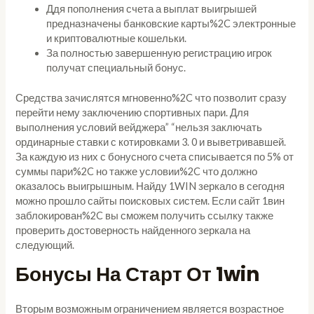
Ддя пополнения счета а выплат выигрышей
предназначены банковские карты%2C электронные
и криптовалютные кошельки.
За полностью завершенную регистрацию игрок
получат специальный бонус.
Средства зачислятся мгновенно%2C что позволит сразу
перейти нему заключению спортивных пари. Для
выполнения условий вейджера” “нельзя заключать
ординарные ставки с котировками 3. 0 и выветривавшей.
За каждую из них с бонусного счета списывается по 5% от
суммы пари%2C но также условии%2C что должно
оказалось выигрышным. Найду 1WIN зеркало в сегодня
можно прошло сайты поисковых систем. Если сайт 1вин
заблокирован%2C вы сможем получить ссылку также
проверить достоверность найденного зеркала на
следующий.
Бонусы На Старт От 1win
Вторым возможным ограничением является возрастное