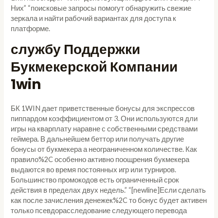
Них” “поисковые запросы помогут обнаружить свежие
зеркала и найти рабочий вариантах для доступа к
платформе.
службу Поддержки
Букмекерской Компании
1win
БК 1WIN дает приветственные бонусы для экспрессов
пиппардом коэффициентом от 3. Они используются дли
игры на кварплату наравне с собственными средствами
геймера. В дальнейшем беттор или получать другие
бонусы от букмекера а неограниченном количестве. Как
правило%2C особенно активно поощрения букмекера
выдаются во время постоянных игр или турниров.
Большинство промокодов есть ограниченный срок
действия в пределах двух недель.” “[newline]Если сделать
как после зачисления денежек%2C то бонус будет активен
только псевдорасследование следующего перевода