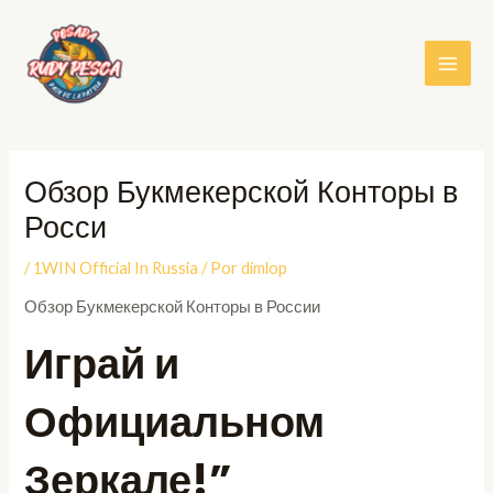
Ir
Post
MAI
al
navigation
contenido
ME
Обзор Букмекерской Конторы в
Росси
/
1WIN Official In Russia
/ Por
dimlop
Обзор Букмекерской Конторы в России
Играй и
Официальном
Зеркале!”