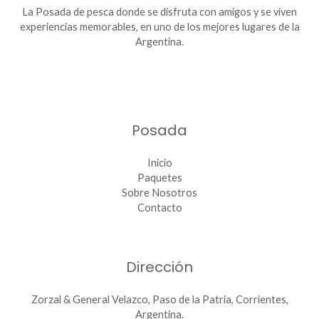
La Posada de pesca donde se disfruta con amigos y se viven
experiencias memorables, en uno de los mejores lugares de la
Argentina.
Posada
Inicio
Paquetes
Sobre Nosotros
Contacto
Dirección
Zorzal & General Velazco, Paso de la Patria, Corrientes,
Argentina.