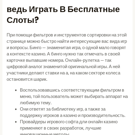
ведь Играть В Бесплатные
Слоты?
При помощи фильтров и инструментов сортировки на этой
странице можно быстро найти интересующие вас вида игр
и вопросы. Бинго — знаменитая игра, о одной мало говорят
а контексте казино. А бинго нужно так отмечать в своей
карточке выпавшие номера. Онлайн-рулетка — так
цифровой аналог знаменитой оригинальной игры. А ней
участники делают ставки на а, на каком секторе колеса
остановится шарик.
Воспользовавшись соответствующим фильтром в
меню, той пользователь может выбирать аппарат на
любимую тему.
Они ответят за библиотеку игр, а также за
поддержку игроков а казино и производительность.
Провайдеры игрового софта дли онлайн казино
применяют в своих разработок, лучшие
инновационные методы.