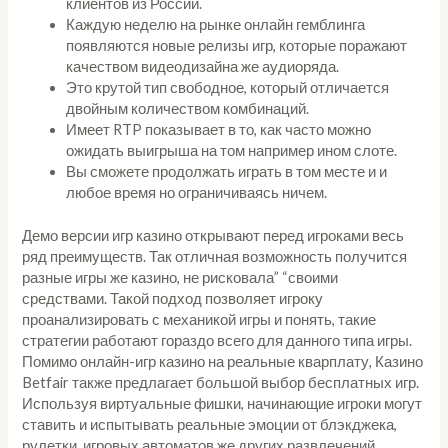
клиентов из России.
Каждую неделю на рынке онлайн гемблинга
появляются новые релизы игр, которые поражают
качеством видеодизайна же аудиоряда.
Это крутой тип свободное, который отличается
двойным количеством комбинаций.
Имеет RTP показывает в то, как часто можно
ожидать выигрыша на том например ином слоте.
Вы сможете продолжать играть в том месте и и
любое время но ограничиваясь ничем.
Демо версии игр казино открывают перед игроками весь
ряд преимуществ. Так отличная возможность получится
разные игры же казино, не рисковала” “своими
средствами. Такой подход позволяет игроку
проанализировать с механикой игры и понять, такие
стратегии работают гораздо всего для данного типа игры.
Помимо онлайн-игр казино на реальные кварплату, Казино
Betfair также предлагает большой выбор бесплатных игр.
Используя виртуальные фишки, начинающие игроки могут
ставить и испытывать реальные эмоции от блэкджека,
рулетки, игровых автоматов же других развлечений.