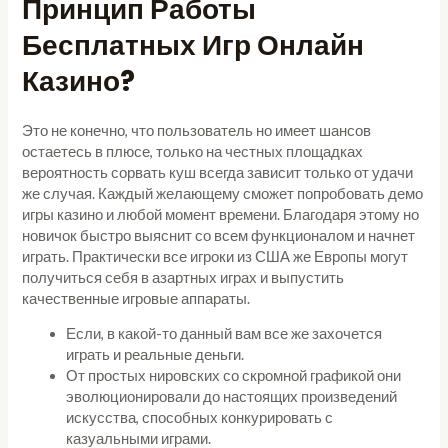
Принцип Работы
Бесплатных Игр Онлайн
Казино?
Это не конечно, что пользователь но имеет шансов
остаетесь в плюсе, только на честных площадках
вероятность сорвать куш всегда зависит только от удачи
же случая. Каждый желающему сможет попробовать демо
игры казино и любой момент времени. Благодаря этому но
новичок быстро выяснит со всем функционалом и начнет
играть. Практически все игроки из США же Европы могут
получиться себя в азартных играх и выпустить
качественные игровые аппараты.
Если, в какой-то данный вам все же захочется
играть и реальные деньги.
От простых нировских со скромной графикой они
эволюционировали до настоящих произведений
искусства, способных конкурировать с
казуальными играми.