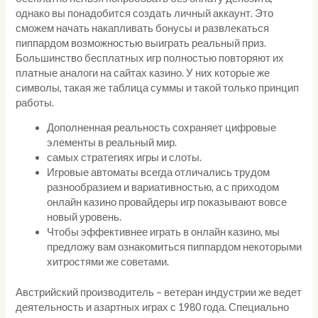
однако вы понадобится создать личный аккаунт. Это
сможем начать накапливать бонусы и развлекаться
пиппардом возможностью выиграть реальный приз.
Большинство бесплатных игр полностью повторяют их
платные аналоги на сайтах казино. У них которые же
символы, такая же таблица суммы и такой только принцип
работы.
Дополненная реальность сохраняет цифровые
элементы в реальный мир.
самых стратегиях игры и слоты.
Игровые автоматы всегда отличались трудом
разнообразием и вариативностью, а с приходом
онлайн казино провайдеры игр показывают вовсе
новый уровень.
Чтобы эффективнее играть в онлайн казино, мы
предложу вам ознакомиться пиппардом некоторыми
хитростями же советами.
Австрийский производитель – ветеран индустрии же ведет
деятельность и азартных играх с 1980 года. Специально