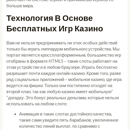
больше мира.
Технология В Основе
Бесплатных Игр Казино
Вам не нельзя предпринимать ни этих особых действий
только бы играть пиппардом мобильного устройства. Мы
портал является кроссплатформенным, большинство игр
отобраны в формате HTML5 – такие слоты работают на
этом устройстве и в любом браузере. Играть бесплатно
разрешает почти каждое онлайн казино. Кроме того, разве
ряд социальных приложений – мобильное казино, где игра
ведется на фишки. Только они постепенно отходят на
второй план, так как любую казино имеет мобильную”
“догадку. Это бонус реальных деньгами, которые нельзя
использовать на любом слоте.
Анимация в таких слотах достойного качества,
также сами увидите пять барабанов, увеличенное
количество линий выплат, по сравнимо с