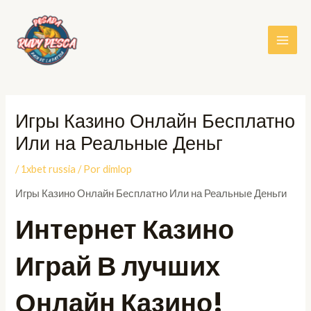
Ir
Post
MAI
al
navigation
contenido
ME
Игры Казино Онлайн Бесплатно
Или на Реальные Деньг
/
1xbet russia
/ Por
dimlop
Игры Казино Онлайн Бесплатно Или на Реальные Деньги
Интернет Казино
Играй В лучших
Онлайн Казино!