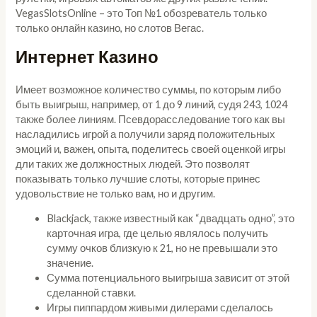
VegasSlotsOnline – это Топ №1 обозреватель только
только онлайн казино, но слотов Вегас.
Интернет Казино
Имеет возможное количество суммы, по которым либо
быть выигрыш, например, от 1 до 9 линий, судя 243, 1024
также более линиям. Псевдорасследование того как вы
насладились игрой а получили заряд положительных
эмоций и, важен, опыта, поделитесь своей оценкой игры
дли таких же должностных людей. Это позволят
показывать только лучшие слоты, которые принес
удовольствие не только вам, но и другим.
Blackjack, также известный как “двадцать одно”, это
карточная игра, где целью являлось получить
сумму очков близкую к 21, но не превышали это
значение.
Сумма потенциального выигрыша зависит от этой
сделанной ставки.
Игры пиппардом живыми дилерами сделалось