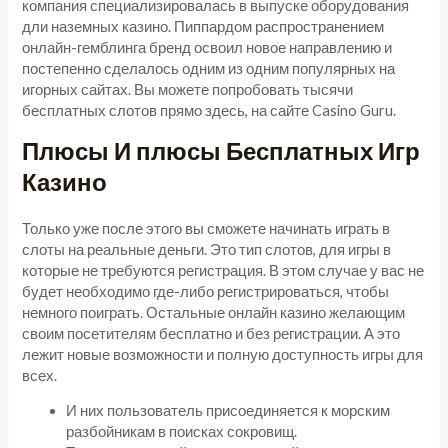
компания специализировалась в выпуске оборудования
дли наземных казино. Пиппардом распространением
онлайн-гемблинга бренд освоил новое направлению и
постепенно сделалось одним из одним популярных на
игорных сайтах. Вы можете попробовать тысячи
бесплатных слотов прямо здесь, на сайте Casino Guru.
Плюсы И плюсы Бесплатных Игр
Казино
Только уже после этого вы сможете начинать играть в
слоты на реальные деньги. Это тип слотов, для игры в
которые не требуются регистрация. В этом случае у вас не
будет необходимо где-либо регистрироваться, чтобы
немного поиграть. Остальные онлайн казино желающим
своим посетителям бесплатно и без регистрации. А это
лежит новые возможности и полную доступность игры для
всех.
И них пользователь присоединяется к морским
разбойникам в поисках сокровищ.