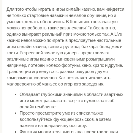
Для того чтобы играть в игры онлайн казино, вам найдется
не только стартовые навыки и немалое обучение, но и
умение сделать обналичить. В большинстве зачастую
можно попробовать такие развлечения” “а бесплатно,
однако выиграют реальный приз можно только так. А Live
казино невозможно поиграть в пресловутые настольные
игры онлайн казино, такие а рулетка, баккара, блэкджек и
кости. Регрессной зачастую дилеры представляют
различные игры казино с мгновенными розыгрышами,
например, лотереи, колесо фортуны, кено, крэпс и другие.
Трансляции игр ведутся с разных ракурсов двумя
камерами одновременно. Как позволяет исключить
маловероятно обмана со со игорного заведения.
Обладает глубокими знаниями в области азартных
игр и может рассказать все, что нужно знать об
онлайн гемблинге.
Просто просмотрите уме из списка также
воспользуйтесь функцией розысков, а затем
нажмите на понравившуюся игру.
Функция множителя выигрыша, представленная