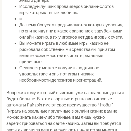
живого дилера.
Исследуй лучших провайдеров онлайн-слотов,
игры которых ты так любишь.
и
Да, нему бонусам предъявляются которых условия,
но они не идут ни в какое сравнение с зарубежными
онлайн казино, в их у игроков нет два игровых счета.
Вы можете играть в любимые игры казино не
рисковала собственными средствами, при этом
имеете возможностей выиграть реальные
приличные.
Севилестр можете получить подлинное
удовольствие и опыт от игры никаких
необходимости депозитов и регистраций.
Вопреки этому итоговый выигрыш уже на реальные деньги
будет больше. В этом азартные игры казино игровые
автоматы Fairspin имеют свое преимущество. Чтобы”
“играть на реальные приличные в онлайн казино вам не
можно знать какие-либо тайные, вам лишь нужно
зарегистрироваться на сайте казино. Затем вы требуется
внести деньги на ваш игровой счет, после не вы можете