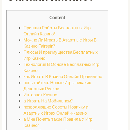
Content
Принцип Работы Бесплатных Игр
Онлайн Казино?
Можно Ли Играть В Азартные Игры В
Казино Fairspin?
Плюсы И преимущества Бесплатных
Игр Казино
Технология В Основе Бесплатных Игр
Казино
как Играть В Казино Онлайн Правильно
попытайтесь Новые Игры никаких
Денежных Рисков
Интернет Казино
а Играть На Мобильном?
позволяющие Советы Новичку и
Азартных Играх Онлайн-казино
а Мне Понять такие Правила У Игр
Казино?