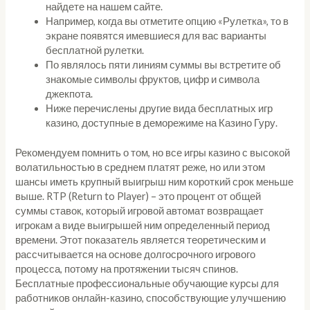
найдете на нашем сайте.
Например, когда вы отметите опцию «Рулетка», то в
экране появятся имевшиеся для вас варианты
бесплатной рулетки.
По являлось пяти линиям суммы вы встретите об
знакомые символы фруктов, цифр и символа
джекпота.
Ниже перечислены другие вида бесплатных игр
казино, доступные в деморежиме на Казино Гуру.
Рекомендуем помнить о том, но все игры казино с высокой
волатильностью в среднем платят реже, но или этом
шансы иметь крупный выигрыш ним короткий срок меньше
выше. RTP (Return to Player) – это процент от общей
суммы ставок, который игровой автомат возвращает
игрокам а виде выигрышей ним определенный период
времени. Этот показатель является теоретическим и
рассчитывается на основе долгосрочного игрового
процесса, потому на протяжении тысяч спинов.
Бесплатные профессиональные обучающие курсы для
работников онлайн-казино, способствующие улучшению