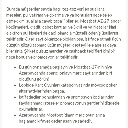
Burada müştərilər saytla bağlı tez-tez verilən suallara,
məsələn, pul yatırma və çıxarma və ya bonusları necə tələb
etmək kimi suallara cavab tapa” “bilərlər. Mostbet AZ-27 lender
köçürmələri, kredit, debet kartları və Skrill və ya Neteller kimi
elektron pul kisələri də daxil olmaqla müxtəlif ödəniş üsullarını
təklif edir. Əgər sayt ölkənizdə bloklanıbsa, istifadə etmək üçün
düzgün güzgü tapmaq üçün müştəri dəstəyi ilə əlaqə saxlaya
bilərsiniz. Şirkət pulsuz mərclər və cashback təklifləri kimi bir
neçə bonus və promosyonlar təklif edir.
Bu gün oynamağa başlayın və Mostbet-27-nin niyə
Azərbaycanda aparıcı onlayn mərc saytlarından biri
olduğunu görün!
Lobbidə Kart Oyunları kateqoriyasında mövcud poker
alternativlərindən başqa.
İstifadəçilər bonuslardan və promosyon kodlarından
faydalanmaq istəsələr promosyonun şərtlərini diqqətlə
oxumalıdırlar.
Azərbaycanda Mostbet idman mərc oyunlarına
başlamaq kifayət qədər asan və sadədir.