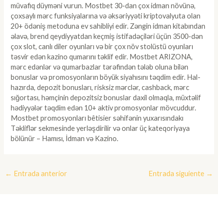
müvafiq düyməni vurun. Mostbet 30-dan çox idman növünə,
çoxsaylı mərc funksiyalarına və əksəriyyəti kriptovalyuta olan
20+ ödəniş metoduna ev sahibliyi edir. Zəngin idman kitabından
əlavə, brend qeydiyyatdan keçmiş istifadəçiləri üçün 3500-dən
çox slot, canlı diler oyunları və bir çox növ stolüstü oyunları
təsvir edən kazino qumarını təklif edir. Mostbet ARIZONA,
mərc edənlər və qumarbazlar tərəfindən tələb oluna bilən
bonuslar və promosyonların böyük siyahısını təqdim edir. Hal-
hazırda, depozit bonusları, risksiz mərclər, cashback, mərc
sığortası, həmçinin depozitsiz bonuslar daxil olmaqla, müxtəlif
hədiyyələr təqdim edən 10+ aktiv promosyonlar mövcuddur.
Mostbet promosyonları bêtisier səhifənin yuxarısındakı
Təkliflər sekmesinde yerləşdirilir və onlar üç kateqoriyaya
bölünür – Hamısı, İdman və Kazino.
←
Entrada anterior
Entrada siguiente
→