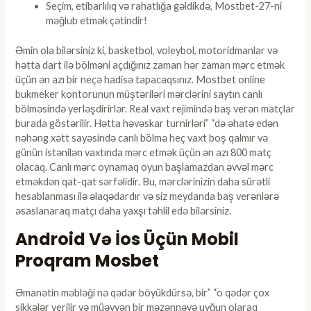
Seçim, etibarlılıq və rahatlığa gəldikdə, Mostbet-27-ni
məğlub etmək çətindir!
Əmin ola bilərsiniz ki, basketbol, voleybol, motoridmanlar və
hətta dart ilə bölməni açdığınız zaman hər zaman mərc etmək
üçün ən azı bir neçə hadisə tapacaqsınız. Mostbet online
bukmeker kontorunun müştəriləri mərclərini saytın canlı
bölməsində yerləşdirirlər. Real vaxt rejimində baş verən matçlar
burada göstərilir. Hətta həvəskar turnirləri” “də əhatə edən
nəhəng xətt sayəsində canlı bölmə heç vaxt boş qalmır və
günün istənilən vaxtında mərc etmək üçün ən azı 800 matç
olacaq. Canlı mərc oynamaq oyun başlamazdan əvvəl mərc
etməkdən qat-qat sərfəlidir. Bu, mərclərinizin daha sürətli
hesablanması ilə əlaqədardır və siz meydanda baş verənlərə
əsaslanaraq matçı daha yaxşı təhlil edə bilərsiniz.
Android Və İos Üçün Mobil
Proqram Mosbet
Əmanətin məbləği nə qədər böyükdürsə, bir” “o qədər çox
sikkələr verilir və müəyyən bir məzənnəyə uyğun olaraq