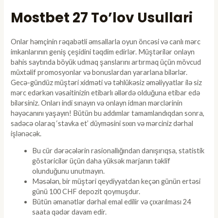
Mostbet 27 To’lov Usullari
Onlar həmçinin rəqabətli əmsallarla oyun öncəsi və canlı mərc
imkanlarının geniş çeşidini təqdim edirlər. Müştərilər onlayn
bahis saytında böyük udmaq şanslarını artırmaq üçün mövcud
müxtəlif promosyonlar və bonuslardan yararlana bilərlər.
Gecə-gündüz müştəri xidməti və təhlükəsiz əməliyyatlar ilə siz
mərc edərkən vəsaitinizin etibarlı əllərdə olduğuna etibar edə
bilərsiniz. Onları indi sınayın və onlayn idman mərclərinin
həyəcanını yaşayın! Bütün bu addımlar tamamlandıqdan sonra,
sadəcə olaraq ‘stavka et’ düyməsini sıxın və mərciniz dərhal
işlənəcək.
Bu cür dərəcələrin rasionallığından danışırıqsa, statistik
göstəricilər üçün daha yüksək marjanın təklif
olunduğunu unutmayın.
Məsələn, bir müştəri qeydiyyatdan keçən günün ertəsi
günü 100 CHF depozit qoymuşdur.
Bütün əmanətlər dərhal emal edilir və çıxarılması 24
saata qədər davam edir.