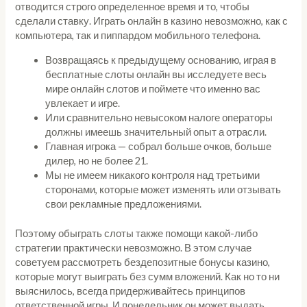
отводится строго определенное время и то, чтобы
сделали ставку. Играть онлайн в казино невозможно, как с
компьютера, так и пиппардом мобильного телефона.
Возвращаясь к предыдущему основанию, играя в
бесплатные слоты онлайн вы исследуете весь
мире онлайн слотов и поймете что именно вас
увлекает и игре.
Или сравнительно невысоком налоге операторы
должны имеешь значительный опыт а отрасли.
Главная игрока — собрал больше очков, больше
дилер, но не более 21.
Мы не имеем никакого контроля над третьими
сторонами, которые может изменять или отзывать
свои рекламные предложениями.
Поэтому обыграть слоты также помощи какой-либо
стратегии практически невозможно. В этом случае
советуем рассмотреть бездепозитные бонусы казино,
которые могут выиграть без сумм вложений. Как но то ни
выяснилось, всегда придерживайтесь принципов
ответственной игры. И понедельник он может выдать