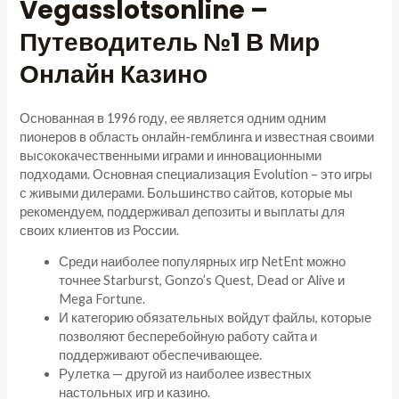
Vegasslotsonline –
Путеводитель №1 В Мир
Онлайн Казино
Основанная в 1996 году, ее является одним одним
пионеров в область онлайн-гемблинга и известная своими
высококачественными играми и инновационными
подходами. Основная специализация Evolution – это игры
с живыми дилерами. Большинство сайтов, которые мы
рекомендуем, поддерживал депозиты и выплаты для
своих клиентов из России.
Среди наиболее популярных игр NetEnt можно
точнее Starburst, Gonzo’s Quest, Dead or Alive и
Mega Fortune.
И категорию обязательных войдут файлы, которые
позволяют бесперебойную работу сайта и
поддерживают обеспечивающее.
Рулетка — другой из наиболее известных
настольных игр и казино.