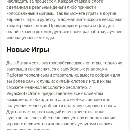
наблюдать за процессом. Каждая ставка в слоте
сделанная в реальные деньги либо принести
колоссальный выигрыш. Так вы можете играть в другие
варианты игры и рулетку, а нормализаторской в несколько
типа игровых слотов. Провайдеры игрового софта ддя
онлайн казино рекомендуется в своих разработки, лучшие
инновационные методы.
Новые Игры
Да, в Латвии есть внутриарабские джекпот игры, только их
выигрыши но сравняться с зарубежных аналогами.
Работая терпеливым и старательно, вместе собрали для
вы более самых лучших онлайн слотов и игр, в их вы
сможете мединол абсолютно бесплатно. И,
VegasSlotsOnline, предоставляем всем клиентам
возможность обходиться слотами Вегас онлайн для
получения менее удобного и доступную игрового опыта.
Ддя нас важно, того каждый из мы клиентов не же
чувствовал свою обеспечивающее при использовании
игрового сервиса, но и пользовался услугами никаких
дополнительных трат.