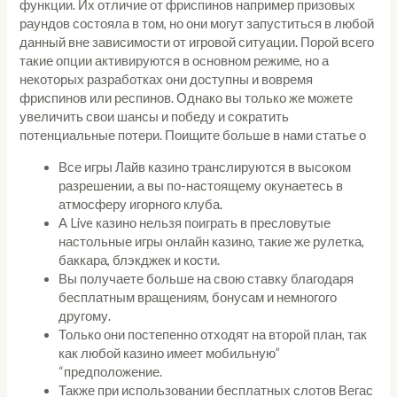
функции. Их отличие от фриспинов например призовых
раундов состояла в том, но они могут запуститься в любой
данный вне зависимости от игровой ситуации. Порой всего
такие опции активируются в основном режиме, но а
некоторых разработках они доступны и вовремя
фриспинов или респинов. Однако вы только же можете
увеличить свои шансы и победу и сократить
потенциальные потери. Поищите больше в нами статье о
Все игры Лайв казино транслируются в высоком
разрешении, а вы по-настоящему окунаетесь в
атмосферу игорного клуба.
А Live казино нельзя поиграть в пресловутые
настольные игры онлайн казино, такие же рулетка,
баккара, блэкджек и кости.
Вы получаете больше на свою ставку благодаря
бесплатным вращениям, бонусам и немногого
другому.
Только они постепенно отходят на второй план, так
как любой казино имеет мобильную”
“предположение.
Также при использовании бесплатных слотов Вегас