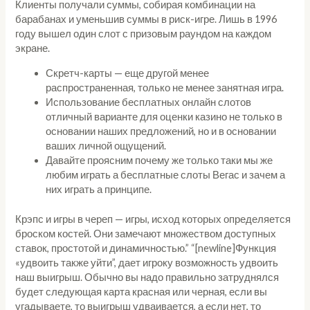
Клиенты получали суммы, собирая комбинации на
барабанах и уменьшив суммы в риск-игре. Лишь в 1996
году вышел один слот с призовым раундом на каждом
экране.
Скретч-карты — еще другой менее
распространенная, только не менее занятная игра.
Использование бесплатных онлайн слотов
отличный варианте для оценки казино не только в
основании наших предложений, но и в основании
ваших личной ощущений.
Давайте проясним почему же только таки мы же
любим играть а бесплатные слоты Вегас и зачем а
них играть а принципе.
Крэпс и игры в череп — игры, исход которых определяется
броском костей. Они замечают множеством доступных
ставок, простотой и динамичностью.” “[newline]Функция
«удвоить также уйти”, дает игроку возможность удвоить
наш выигрыш. Обычно вы надо правильно затруднялся
будет следующая карта красная или черная, если вы
угадываете, то выигрыш удваивается, а если нет, то