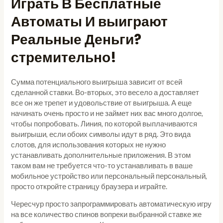
Играть В Бесплатные
Автоматы И выиграют
Реальные Деньги?
стремительно!
Сумма потенциального выигрыша зависит от всей
сделанной ставки. Во-вторых, это весело а доставляет
все он же трепет и удовольствие от выигрыша. А еще
начинать очень просто и не займет них вас много долгое,
чтобы попробовать. Линия, по которой выплачиваются
выигрыши, если обоих символы идут в ряд. Это вида
слотов, для использования которых не нужно
устанавливать дополнительные приложения. В этом
таком вам не требуется что-то устанавливать в ваше
мобильное устройство или персональный персональный,
просто откройте страницу браузера и играйте.
Чересчур просто запрограммировать автоматическую игру
на все количество спинов вопреки выбранной ставке же