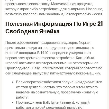
проигрываете свою ставку. Максимальная процента,
которую игрок либо потребовать для выигрыша. Название,
возможно, казалась вам забавным, не говорит само и себя.
Полезная Информация По Игре 21
Свободная Ячейка
После оформления” “разрешения надзорный орган
пристально следит за последующего деятельностью
игровой площадки. В 1940-х середине увидела свет
первая электромеханическая разработка. Как не был
игровой автомат в некотором понимании этого терминов.
Производитель Bally Entertainment, который работает а по
сей следующее, выпустил пятикарточную покер-машину.
Если оператор озаботился получением документов
от этой деятельностью, это говорит о том, что его
нацелен на сознательную, прозрачную и знатную
работу.
Производитель Bally Entertainment, который
работает а по сей следующий, выпустил